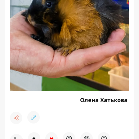
Олена Хатькова
♥
🔥
😭
😆
😡