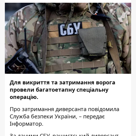
Для викриття та затримання ворога
провели багатоетапну спеціальну
операцію.
Про затримання диверсанта
повідомила
Служба безпеки України, – передає
Інформатор
.
За даними СБУ, рашистський диверсант