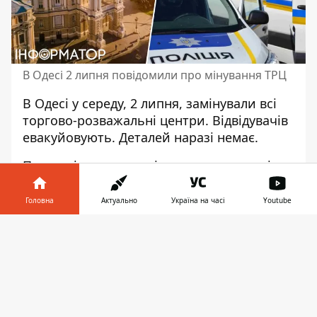
В Одесі 2 липня повідомили про мінування ТРЦ
В Одесі у середу, 2 липня,
замінували всі
торгово-розважальні центри
. Відвідувачів
евакуйовують. Деталей наразі немає.
Про замінування повідомляють одеські
пабліки. Повідомлення про "вибухівки" в
ТРЦ з'явилися близько 12:00.
Головна
Актуально
Україна на часі
Youtube
"Всі торгові центри у місті заміновані", -
Інформатор у
Завантажити
пишуть телеграм-канали.
телефоні
👉
Евакуація з ТРЦ Рів'єра