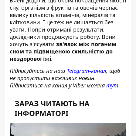
Вчені додали, що окрім покращення якості
сну, організм з фруктів та овочів черпає
велику кількість вітамінів, мінералів та
клітковини. І це теж не лишається без
уваги. Попри отримані результати,
дослідники продовжують роботу. Вони
хочуть з'ясувати
зв'язок між поганим
сном та підвищеною схильністю до
нездорової їжі
.
Підписуйтесь на наш
Telegram-канал
, щоб
не пропустити важливих новин.
Підписатися на канал у Viber можна
тут
.
ЗАРАЗ ЧИТАЮТЬ НА
ІНФОРМАТОРІ