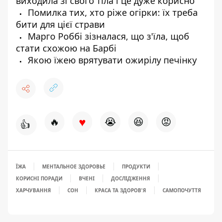
виходила зі свого тіла і це дуже корисно
Помилка тих, хто ріже огірки: їх треба
бити для цієї страви
Марго Роббі зізналася, що з'їла, щоб
стати схожою на Барбі
Якою їжею врятувати ожирілу печінку
♥
🔥
😭
😆
😡
👍
ЇЖА
МЕНТАЛЬНОЕ ЗДОРОВЬЕ
ПРОДУКТИ
КОРИСНІ ПОРАДИ
ВЧЕНІ
ДОСЛІДЖЕННЯ
ХАРЧУВАННЯ
СОН
КРАСА ТА ЗДОРОВ'Я
САМОПОЧУТТЯ