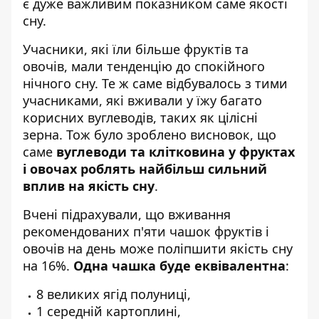
є дуже важливим показником саме якості
сну.
Учасники, які їли більше фруктів та
овочів, мали тенденцію до спокійного
нічного сну. Те ж саме відбувалось з тими
учасниками, які вживали у їжу багато
корисних вуглеводів, таких як цілісні
зерна. Тож було зроблено висновок, що
саме
вуглеводи та клітковина у фруктах
і овочах роблять найбільш сильний
вплив на якість сну
.
Вчені підрахували, що вживання
рекомендованих п'яти чашок фруктів і
овочів на день може поліпшити якість сну
на 16%.
Одна чашка буде еквівалентна
:
8 великих ягід полуниці,
1 середній картоплині,