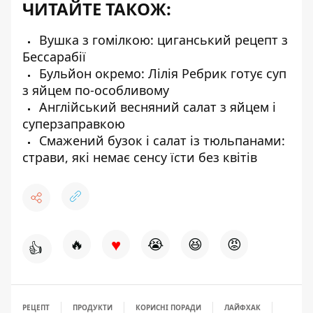
ЧИТАЙТЕ ТАКОЖ:
Вушка з гомілкою: циганський рецепт з
Бессарабії
Бульйон окремо: Лілія Ребрик готує суп
з яйцем по-особливому
Англійський весняний салат з яйцем і
суперзаправкою
Смажений бузок і салат із тюльпанами:
страви, які немає сенсу їсти без квітів
♥
🔥
😭
😆
😡
👍
РЕЦЕПТ
ПРОДУКТИ
КОРИСНІ ПОРАДИ
ЛАЙФХАК