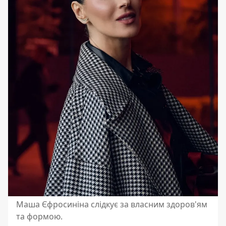
Маша Єфросиніна слідкує за власним здоров'ям
та формою.