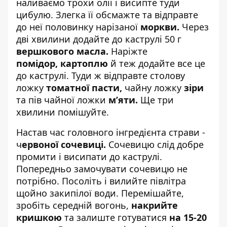
наливаємо трохи олії і висипте туди
цибулю. Злегка її обсмажте та відправте
до неї половинку нарізаної
моркви.
Через
дві хвилини додайте до каструлі 50 г
вершкового масла.
Наріжте
помідор, картоплю
й теж додайте все це
до каструлі. Туди ж відправте столову
ложку
томатної пасти,
чайну ложку
зіри
та пів чайної ложки
м’яти.
Ще три
хвилини помішуйте.
Настав час головного інгредієнта страви -
ч
ервоної сочевиці.
Сочевицю слід добре
промити і висипати до каструлі.
Попередньо замочувати сочевицю не
потрібно. Посоліть і вилийте півлітра
щойно закипілої води. Перемішайте,
зробіть середній вогонь,
накрийте
кришкою
та залиште готуватися
на 15-20