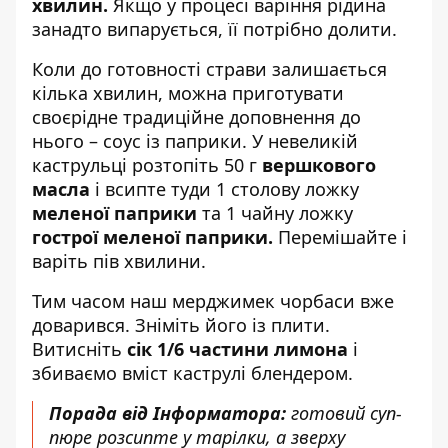
хвилин.
Якщо у процесі варіння рідина
занадто випарується, її потрібно долити.
Коли до готовності страви залишається
кілька хвилин, можна приготувати
своєрідне традиційне доповнення до
нього – соус із паприки. У невеликій
каструльці розтопіть 50 г
вершкового
масла
і всипте туди 1 столову ложку
меленої паприки
та 1 чайну ложку
гострої меленої паприки.
Перемішайте і
варіть пів хвилини.
Тим часом наш мерджимек чорбаси вже
доварився. Зніміть його із плити.
Витисніть
сік 1/6 частини лимона
і
збиваємо вміст каструлі блендером.
Порада від Інформатора:
готовий суп-
пюре розсипте у тарілки, а зверху