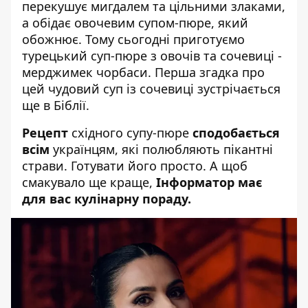
перекушує мигдалем та цільними злаками,
а обідає овочевим супом-пюре, який
обожнює. Тому сьогодні приготуємо
турецький суп-пюре з овочів та сочевиці -
мерджимек чорбаси. Перша згадка про
цей чудовий суп із сочевиці зустрічається
ще в Біблії.
Рецепт
східного супу-пюре
сподобається
всім
українцям, які полюбляють пікантні
страви.
Готувати його просто
. А щоб
смакувало ще краще,
Інформатор має
для вас кулінарну пораду.