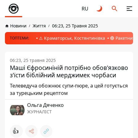
RU
Новини
Життя
06:23, 25 Травня 2025
⚠️ Краматорськ, Костянтинівка
🔴 Ракетний 
ТОПТЕМИ:
06:23, 25 травня 2025
Маші Єфросиніній потрібно обов'язково
з'їсти біблійний мерджимек чорбаси
Телеведуча обожнює супи-пюре, а цей готується
за турецьким рецептом
Ольга Дяченко
ЖУРНАЛІСТ
👍