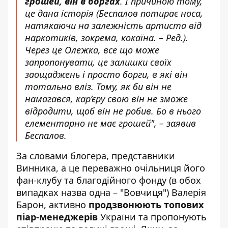
грошей, він в боргах
. І причиною тому,
це дана історія (Беспалов потирає носа,
натякаючи на залежність артиста від
наркотиків, зокрема, кокаїна. – Ред.).
Через це Олежка, все що може
запропонувати, це залишки своїх
заощаджень і просто борги, в які він
тотально вліз. Тому, як би він не
намагався, кар’єру свою він не зможе
відродити, щоб він не робив. Бо в нього
елементарно не має грошей", –
заявив
Беспалов.
За словами блогера, представники
Винника, а це переважно очільниця його
фан-клубу та благодійного фонду (в обох
випадках назва одна – "Вовчиця") Валерія
Барон, активно
продзвонюють топових
піар-менеджерів
України та пропонують