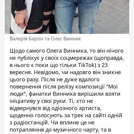
Валерія Барон та Олег Винник
Щодо самого Олега Винника, то він нічого
не публікує у своїх соцмережах (щоправда,
в нього є поки що тільки TikTok) з 23
вересня. Невідомо, чи надовго він зникне
цього разу. Після не дуже вдалого
повернення після релізу композиції "Мої
люди", фанатки Винника вирішили взяти
ініціативу у свої руки. Ті, хто не
відвернувся від одіозного артиста,
щоденно голосують за трек на сайті одній
з радіостанцій. Чи вплине це не
потрапляння до музичного чарту, та в