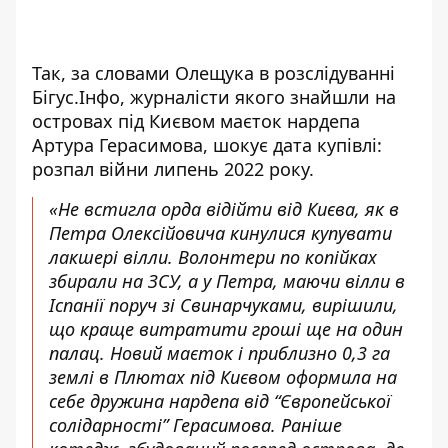
Так, за словами Олещука в розслідуванні
Бігус.Інфо, журналісти якого знайшли на
островах під Києвом маєток нардепа
Артура Герасимова, шокує дата купівлі:
розпал війни липень 2022 року.
«Не встигла орда відійти від Києва, як в
Петра Олексійовича кинулися купувати
лакшері вілли. Волонтери по копійках
збирали на ЗСУ, а у Петра, маючи вілли в
Іспанії поруч зі Свинарчуками, вирішили,
що краще витратити гроші ще на один
палац. Новий маєток і приблизно 0,3 га
землі в Плютах під Києвом оформила на
себе дружина нардепа від “Європейської
солідарності” Герасимова. Раніше