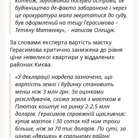
котедж, збудований посеред острова, де
будівництво де-факто заборонене і через
це прокуратура мала звертатися до суду,
був оформлений на тещу Герасимова –
Тетяну Матвєєву», - написав Олещук.
За словами експерта вартість маєтку
Герасимова критично занижена до рівня
ціни невеликої квартири у віддалених
районах Києва.
«У декларації нардепа зазначено, що
вартість землі і будинку становить
менш ніж 3 млн грн. За оцінками
розслідувачів, схожа земля з маєтком в
Плютах коштує на ринку 2-2,5 млн
доларів. Герасимов справжній щасливчик:
купив маєток і 30 соток під ним трохи
більше, ніж за 70 тис доларів. По суті, за
ціною «двушки» в спальному районі