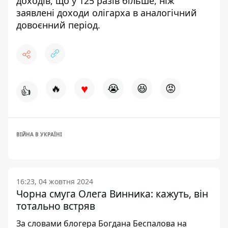
доходів, що у 125 разів більше, ніж
заявлені доходи олігарха в аналогічний
довоєнний період.
♥
🔥
😭
😆
😡
👍
ВІЙНА В УКРАЇНІ
16:23, 04 жовтня 2024
Чорна смуга Олега Винника: кажуть, він
тотально встряв
За словами блогера Богдана Беспалова на