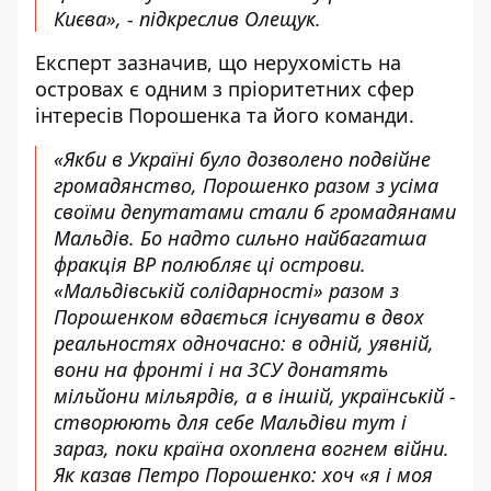
Києва», - підкреслив Олещук.
Експерт зазначив, що нерухомість на
островах є одним з пріоритетних сфер
інтересів Порошенка та його команди.
«Якби в Україні було дозволено подвійне
громадянство, Порошенко разом з усіма
своїми депутатами стали б громадянами
Мальдів. Бо надто сильно найбагатша
фракція ВР полюбляє ці острови.
«Мальдівській солідарності» разом з
Порошенком вдається існувати в двох
реальностях одночасно: в одній, уявній,
вони на фронті і на ЗСУ донатять
мільйони мільярдів, а в іншій, українській -
створюють для себе Мальдіви тут і
зараз, поки країна охоплена вогнем війни.
Як казав Петро Порошенко: хоч «я і моя