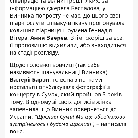
співпрацю та великі гроші. Яких, за
інформацією джерела Беспалова, у
Винника попросту не має. До цього свої
піар-послуги співаку-втікачу пропонувала
колишня піарниця шоумена Геннадія
Вітера,
Анна Зверев
. Втім, скоріш за все,
її пропозицію відхилили, або знаходиться
на стадії розгляду.
Щодо головної вовчиці (так себе
називають шанувальниці Винника)
Валерії Барон
, то вона з нотками
ностальгії опублікувала фотографії з
концерту в Сумах, який пройшов 5 років
тому. В одному зі своїх дописів жінка
запевнила, що Винник повернеться до
України.
"Щасливі Суми! Ми ще обов'язково
зустрінемось і будемо щасливі",
– написала
вона.