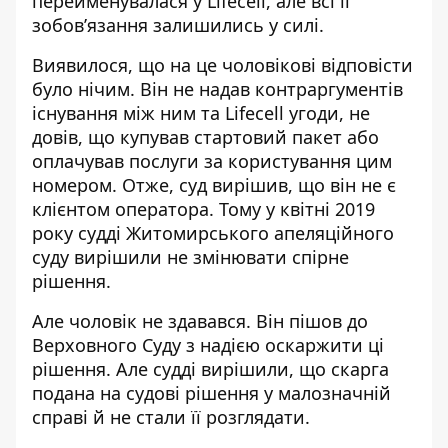
перейменувалася у Lifecell, але всі її
зобов’язання залишились у силі.
Виявилося, що на це чоловікові відповісти
було нічим. Він не надав контраргументів
існування між ним та Lifecell угоди, не
довів, що купував стартовий пакет або
оплачував послуги за користування цим
номером. Отже, суд вирішив, що він не є
клієнтом оператора. Тому
у квітні 2019
року
судді Житомирського апеляційного
суду вирішили не змінювати спірне
рішення.
Але чоловік не здавався. Він пішов до
Верховного Суду
з надією оскаржити ці
рішення. Але судді вирішили, що скарга
подана на судові рішення у малозначній
справі й не стали її розглядати.