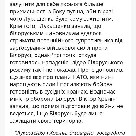
залучити для себе якомога більше
прихильності з боку путіна, аби в разі
чого Лукашенка було кому захистити.
Крім того, Лукашенко заявив, що
білоруським чиновникам вдалося
стримати потенційного супротивника від
застосування військової сили проти
Білорусі, однак "трі точкі откуда
готовилось нападєніє" лідер білоруського
режиму так і не показав. Проте доповнив,
що знає все про плани НАТО, яки нині
нарощують сили і посилюють бойову
готовність в сусідніх країнах. Водночас
міністр оборони Білорусі Віктор Хренін
заявив, що прямої підготовки до війни не
ведеться, і що Білорусь буде лише
захищати свою територію.
"Лукашенко і Хренін, ймовірно, зосередили