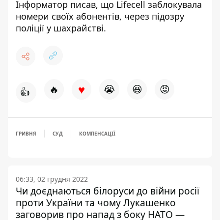
Інформатор
писав
, що Lifecell заблокувала
номери своїх абонентів, через підозру
поліції у шахрайстві.
♥
🔥
😭
😆
😡
👍
ГРИВНЯ
СУД
КОМПЕНСАЦІЇ
06:33, 02 грудня 2022
Чи доєднаються білоруси до війни росії
проти України та чому Лукашенко
заговорив про напад з боку НАТО —