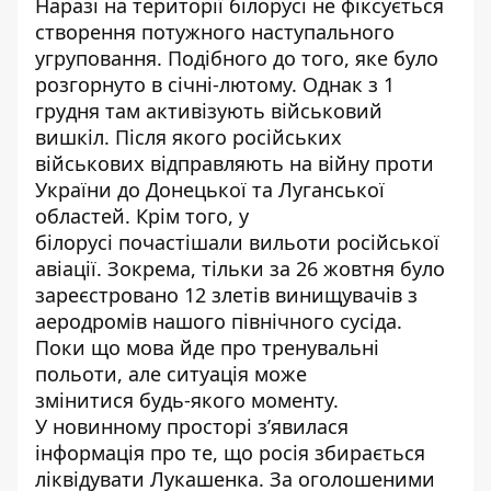
Наразі на території білорусі не фіксується
створення потужного наступального
угруповання.
Подібного до того
, яке було
розгорнуто в січні-лютому. Однак з 1
грудня там активізують військовий
вишкіл. Після якого російських
військових відправляють на війну проти
України до Донецької та Луганської
областей. Крім того, у
білорусі
почастішали вильоти
російської
авіації. Зокрема, тільки за 26 жовтня було
зареєстровано 12 злетів винищувачів з
аеродромів нашого північного сусіда.
Поки що мова йде про тренувальні
польоти, але ситуація може
змінитися
будь-якого моменту
.
У новинному просторі з’явилася
інформація про те, що
росія збирається
ліквідувати Лукашенка
. За оголошеними