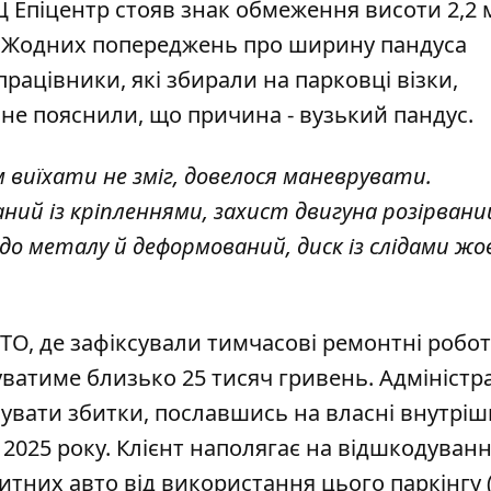
ТЦ Епіцентр стояв знак
обмеження висоти 2,2 м
ив. Жодних попереджень про ширину пандуса
працівники, які збирали на парковці візки,
не пояснили, що причина - вузький пандус.
 виїхати не зміг, довелося маневрувати.
ний із кріпленнями, захист двигуна розірваний
 до металу й деформований, диск із слідами жо
СТО, де зафіксували тимчасові ремонтні робот
ватиме близько 25 тисяч гривень. Адміністр
увати збитки, пославшись на власні внутріш
 2025 року. Клієнт наполягає на відшкодуванн
ритних авто від використання цього паркінгу (