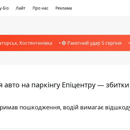
-Біз
Лайт
Про нас
Реклама
аторськ, Костянтинівка
🔴 Ракетний удар 5 серпня
авто на паркінгу Епіцентру — збитки
 отримав пошкодження, водій вимагає відшко