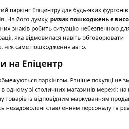
ий паркінг Епіцентру для будь-яких фургонів
в. На його думку,
ризик пошкоджень
є вис
ьних знаків робить ситуацію небезпечною дл
рації, яка відмовилася навіть обговорювати
, ніж саме пошкодження авто.
и на Епіцентр
 обмежуються паркінгом. Раніше покупці
не з
в одному зі столичних магазинів мережі: на 
ну товарів із відповідним маркуванням прода
ь незадоволені ставленням персоналу та ре