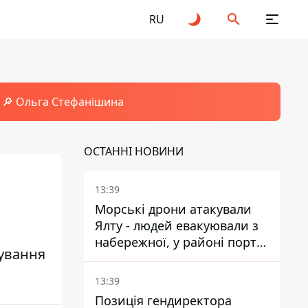
RU
🔎 Ольга Стефанішина
ОСТАННІ НОВИНИ
13:39
Морські дрони атакували
Ялту - людей евакуювали з
набережної, у районі порту
дування
повідомляють про пожежу
13:39
Позиція гендиректора