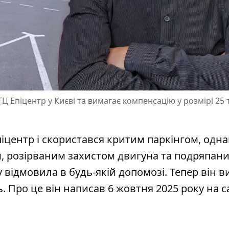
Ц Епіцентр у Києві та вимагає компенсацію у розмірі 25 
піцентр і скористався критим паркінгом
, одна
м, розірваним захистом двигуна та подряпан
 відмовила в будь-якій допомозі. Тепер він в
. Про це він написав 6 жовтня 2025 року на с