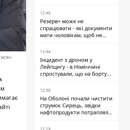
смерті у вʼязниці, де його
катували та робили інʼєкції
12:49
Резерв+ може не
спрацювати - які документи
мати чоловікам, щоб не
потрапити до ТЦК
12:44
тисяч
Інцидент з дроном у
Лейпцигу - в Німеччині
спростували, що на борту
к
українського літака були
зброя та боєприпаси
им
12:38
имагає
На Оболоні почали чистити
струмок Сирець, звідки
айті
нафтопродукти потрапляли
до озер
12:29