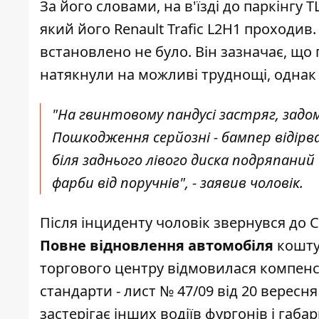
За його словами,
на в'їзді до паркінгу 
який його Renault Trafic L2H1 проход
встановлено не було. Він зазначає, що 
натякнули на можливі труднощі, однак 
"На гвинтовому пандусі застряг, задом
Пошкодження серйозні - бампер відірва
біля заднього лівого диска подряпаний
фарби від поручнів", - заявив чоловік.
Після інциденту чоловік звернувся до 
Повне відновлення автомобіля
кошту
торгового центру відмовилася компенс
стандарти - лист № 47/09 від 20 вересня
застерігає інших водіїв фургонів і габа