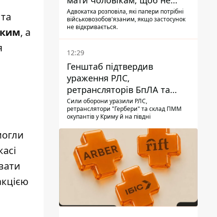
мати чоловікам, щоб не
потрапити до ТЦК
Адвокатка розповіла, які папери потрібні
 та
військовозобов'язаним, якщо застосунок
не відкривається.
оким
, а
я
12:29
Генштаб підтвердив
ураження РЛС,
ретрансляторів БпЛА та
інших військових об'єктів
Сили оборони уразили РЛС,
ретранслятори "Гербери" та склад ПММ
РФ у Криму й на півдні
окупантів у Криму й на півдні
могли
касі
вати
акцією