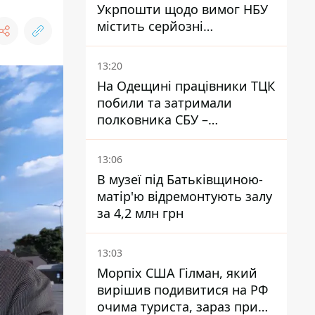
Укрпошти щодо вимог НБУ
містить серйозні
нестиковки – депутатка
Ольга Василевська-Смаглюк
13:20
На Одещині працівники ТЦК
побили та затримали
полковника СБУ –
військовий
13:06
В музеї під Батьківщиною-
матір'ю відремонтують залу
за 4,2 млн грн
13:03
Морпіх США Гілман, який
вирішив подивитися на РФ
очима туриста, зараз при