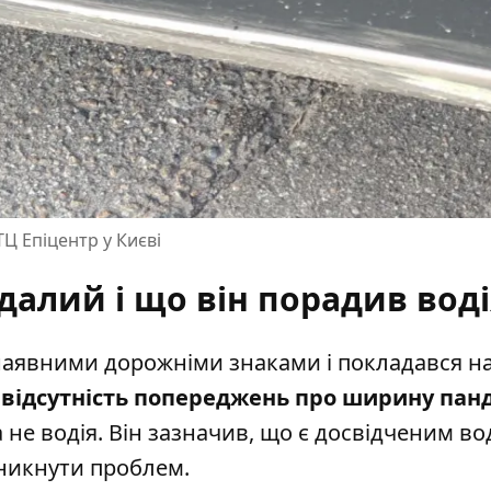
Ц Епіцентр у Києві
далий і що він порадив вод
 наявними дорожніми знаками і покладався н
,
відсутність попереджень про ширину пан
 не водія. Він зазначив, що є досвідченим вод
уникнути проблем.