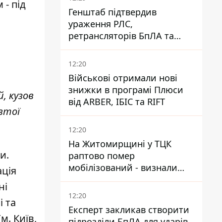
 - під
Генштаб підтвердив
ураження РЛС,
ретрансляторів БпЛА та
інших військових об'єктів
РФ у Криму й на півдні
12:20
Військові отримали нові
знижки в програмі Плюси
, кузов
від ARBER, ІБІС та RIFT
втої
12:20
На Житомирщині у ТЦК
и.
раптово помер
мобілізований - визнали
ація
придатним і одразу ж
ні
зупинилося серце
12:20
і та
Експерт закликав створити
м. Київ,
підрозділи БпЛА для ударів