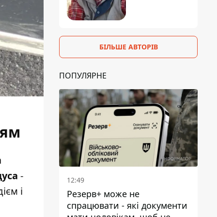
БІЛЬШЕ АВТОРІВ
ПОПУЛЯРНЕ
іям
а
дуса
-
12:49
ієм і
Резерв+ може не
спрацювати - які документи