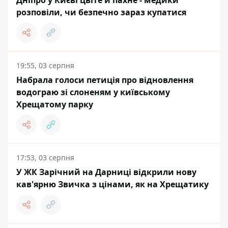
Дніпро у Києві цвіте й пахне - медики
розповіли, чи безпечно зараз купатися
19:55, 03 серпня
Набрала голоси петиція про відновлення
водограю зі слоненям у київському
Хрещатому парку
17:53, 03 серпня
У ЖК Зарічний на Дарниці відкрили нову
кав'ярню Звичка з цінами, як на Хрещатику