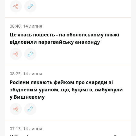
08:40, 14 липня
Це якась пошесть - на оболонському пляжі
відловили парагвайську анаконду
08:25, 14 липня
Росіяни лякають фейком про снаряди зі
збідненим ураном, що, буцімто, вибухнули
у Вишневому
07:13, 14 липня