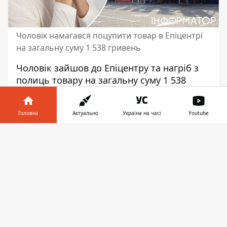
Чоловік намагався поцупити товар в Епіцентрі
на загальну суму 1 538 гривень
Чоловік зайшов до Епіцентру та нагріб з
полиць товару на загальну суму 1 538
гривень. Він
намагався вийти з
гіпермаркету
, але його зупинив
Головна
Актуально
Україна на часі
Youtube
охоронець. Про це йдеться у
вироку Оболонського районного суду
Інформатор у
Завантажити
Києва, опублікованому 16 квітня 2024 року.
телефоні
👉
18.07.2021 року чоловік у
гіпермаркеті
«Епіцентр» взяв
з полиць ліхтар у
кількості 1 шт., кран кульовий FADO, у
кількості 3 шт., зубну щітку у кількості 1
шт., халву соняшникову у кількості 3 шт.
на загальну суму 1 538 гривень. Він