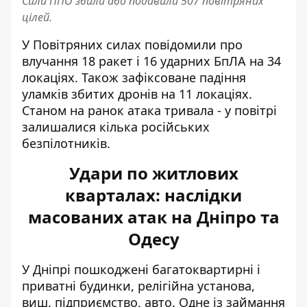
Сили ППО збили або подавили 507 повітряних
цілей.
У Повітряних силах повідомили про
влучання 18 ракет і 16 ударних БпЛА на 34
локаціях. Також зафіксоване падіння
уламків збитих дронів на 11 локаціях.
Станом на ранок атака тривала - у повітрі
залишалися кілька російських
безпілотників.
Удари по житлових
кварталах: наслідки
масованих атак на Дніпро та
Одесу
У Дніпрі пошкоджені багатоквартирні і
приватні будинки, релігійна установа,
виш, підприємство, авто. Одне із займання