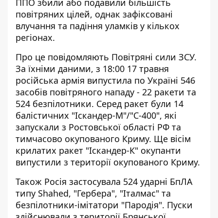
ППО збили або подавили більшість
повітряних цілей, однак зафіксовані
влучання та падіння уламків у кількох
регіонах.
Про це
повідомляють
Повітряні сили ЗСУ.
За їхніми даними, з 18:00 17 травня
російська армія випустила по Україні 546
засобів повітряного нападу - 22 ракети та
524 безпілотники. Серед ракет були 14
балістичних "Іскандер-М"/"С-400", які
запускали з Ростовської області РФ та
тимчасово окупованого Криму. Ще вісім
крилатих ракет "Іскандер-К" окупанти
випустили з території окупованого Криму.
Також Росія застосувала 524 ударні БпЛА
типу Shahed, "Гербера", "Італмас" та
безпілотники-імітатори "Пародія". Пуски
здійснювали з території Брянської,