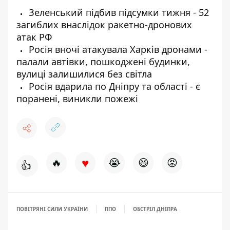
Зеленський підбив підсумки тижня - 52
загиблих внаслідок ракетно-дронових
атак РФ
Росія вночі атакувала Харків дронами -
палали автівки, пошкоджені будинки,
вулиці залишилися без світла
Росія вдарила по Дніпру та області - є
поранені, виникли пожежі
♥
🔥
😭
😆
😡
👍
ПОВІТРЯНІ СИЛИ УКРАЇНИ
ППО
ОБСТРІЛ ДНІПРА