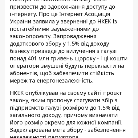
призвести до здорожчання доступу до
інтернету. Про це
Інтернет Асоціація
України
заявила у зверненні до НКЕК із
постатейними зауваженнями до
законопроєкту. Запровадження
додаткового збору у 1,5% від доходу
бізнесу призведе до вилучення з галузі
понад 401 млн гривень щороку - і ці кошти
оператори змушені будуть перекласти на
абонентів, щоб забезпечити стійкість
мереж та енергонезалежність.
НКЕК опублікував на своєму сайті проєкт
закону, яким пропонує стягувати збір з
підприємств галузі розміром до 1,5% від
загального доходу, причому визначати
його розмір окремо для кожної компанії.
Задекларована мета збору - забезпечення
незалежності регулятора.