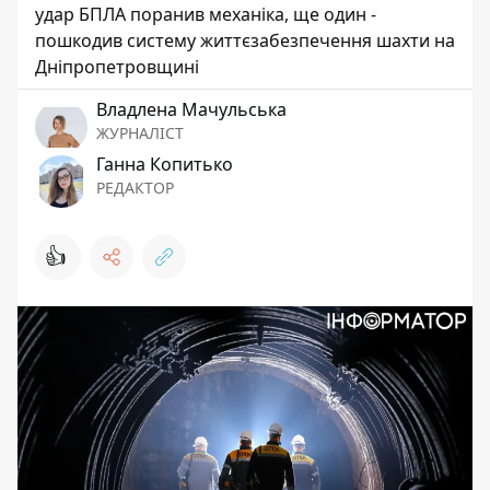
удар БПЛА поранив механіка, ще один -
пошкодив систему життєзабезпечення шахти на
Дніпропетровщині
Владлена Мачульська
ЖУРНАЛІСТ
Ганна Копитько
РЕДАКТОР
👍