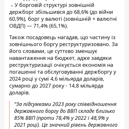
У борговій структурі зовнішній
держборг збільшився до 68,6% (до війни
60,9%), борг у валюті (зовнішній + валютні
ОВДП) — 71,4% (65,1%).
Також посадовець нагадав, що частину із
зовнішнього боргу реструктуризовано. За
його словами, це суттєво зменшує
навантаження на бюджет, адже завдяки
реструктуризації очікується економія на
погашенні та обслуговуванні держборгу у
2024 році у сумі 4,6 мільярда доларів,
сумарно до 2027 року - 14,8 мільярда
доларів.
"За підсумками 2023 року співвідношення
державного боргу до ВВП складе близько
85% ВВП (проти 78,4% у 2022 і 48,9% у
2021 році). Це значний рівень державного