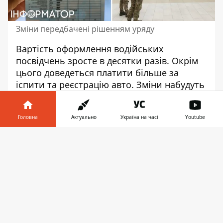
Зміни передбачені рішенням уряду
Вартість оформлення водійських
посвідчень зросте в десятки разів. Окрім
цього
доведеться платити більше
за
іспити та реєстрацію авто. Зміни набудуть
чинності вже 1 січня 2024 року.
Так, послуги, які
наразі коштують близько
Головна
Актуально
Україна на часі
Youtube
13-26 гривень
, вже менше ніж за тиждень
Інформатор у
подорожчають до 230-450 грн. Відповідну
Завантажити
телефоні
👉
постанову у середу, 27 грудня, ухвалив
Кабінет міністрів.
З нового року вартість послуг МВС
зміниться наступним чином:
видача посвідчення водія на право