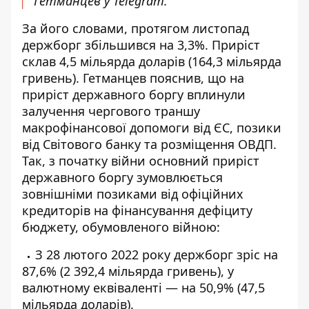
Гетманцев у Telegram.
За його словами, протягом листопад
держборг збільшився на 3,3%. Приріст
склав 4,5 мільярда доларів (164,3 мільярда
гривень). Гетманцев пояснив, що на
приріст державного боргу вплинули
залучення чергового траншу
макрофінансової допомоги від ЄС, позики
від Світового банку та розміщення ОВДП.
Так, з початку війни основний приріст
державного боргу зумовлюється
зовнішніми позиками від офіційних
кредиторів на фінансування дефіциту
бюджету, обумовленого війною:
З 28 лютого 2022 року держборг зріс на
87,6% (2 392,4 мільярда гривень), у
валютному еквіваленті — на 50,9% (47,5
мільярда доларів).