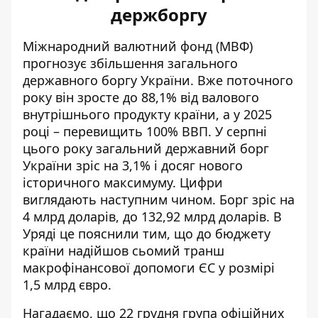
держборгу
Міжнародний валютний фонд (МВФ)
прогнозує збільшення загального
державного боргу України. Вже поточного
року він зросте до 88,1% від валового
внутрішнього продукту країни, а у 2025
році – перевищить 100% ВВП. У серпні
цього року загальний
державний борг
України зріс на 3,1%
і досяг нового
історичного максимуму. Цифри
виглядають наступним чином. Борг зріс на
4 млрд доларів, до 132,92 млрд доларів. В
Уряді це пояснили тим, що до бюджету
країни надійшов сьомий транш
макрофінансової допомоги ЄС у розмірі
1,5 млрд євро.
Нагадаємо, що 22 грудня група офіційних