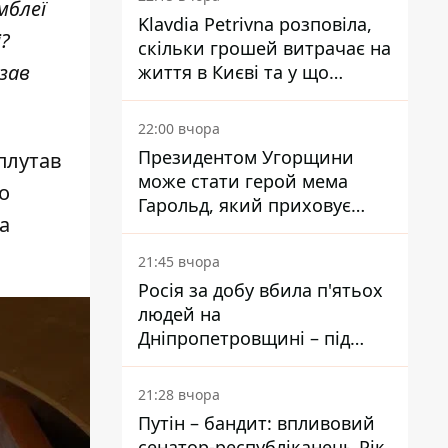
мблеї
Klavdia Petrivna розповіла,
і?
скільки грошей витрачає на
азав
життя в Києві та у що
вкладає мільйони
22:00 вчора
Президентом Угорщини
плутав
може стати герой мема
о
Гарольд, який приховує
а
біль – він очолив народне
голосування
21:45 вчора
Росія за добу вбила п'ятьох
людей на
Дніпропетровщині – під
ударами опинилися п'ять
районів області
21:28 вчора
Путін – бандит: впливовий
сенатор-республіканець Рік