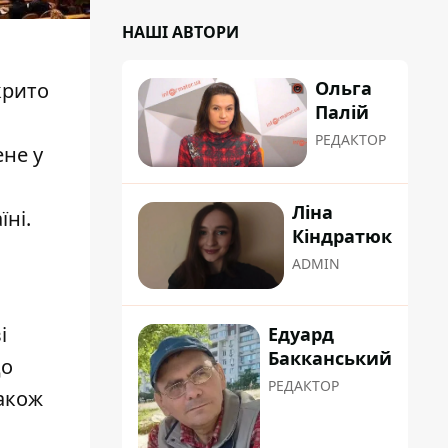
НАШІ АВТОРИ
Ольга
крито
Палій
РЕДАКТОР
не у
Ліна
ні.
Кіндратюк
ADMIN
і
Едуард
Бакканський
до
РЕДАКТОР
також