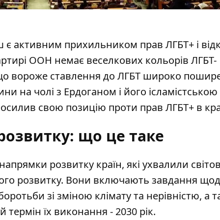
ш є активним прихильником прав ЛГБТ+ і від
артирі ООН немає веселкових кольорів ЛГБТ-
 що вороже ставлення до ЛГБТ широко пошире
ни на чолі з Ердоганом і його ісламістською
посилив свою позицію проти прав ЛГБТ+ в краї
 розвитку: що це таке
напрямки розвитку країн, які ухвалили світов
талого розвитку. Вони включають завдання що
боротьби зі зміною клімату та нерівністю, а 
 термін їх виконання - 2030 рік.