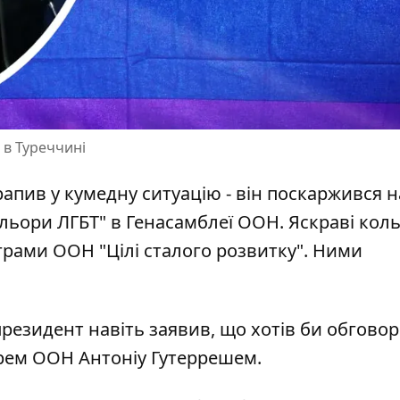
 в Туреччині
апив у кумедну ситуацію - він поскаржився на
ольори ЛГБТ"
в Генасамблеї ООН
. Яскраві кол
рами ООН "Цілі сталого розвитку". Ними
президент навіть заявив, що хотів би обгово
арем ООН
Антоніу Гутеррешем.