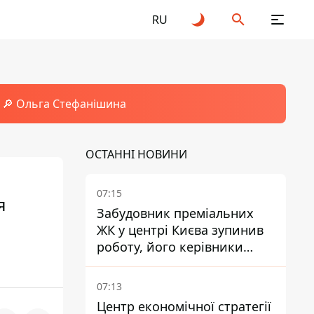
RU
🔎 Ольга Стефанішина
ОСТАННІ НОВИНИ
07:15
я
Забудовник преміальних
ЖК у центрі Києва зупинив
роботу, його керівники
втекли з України - Bihus.info
07:13
Центр економічної стратегії