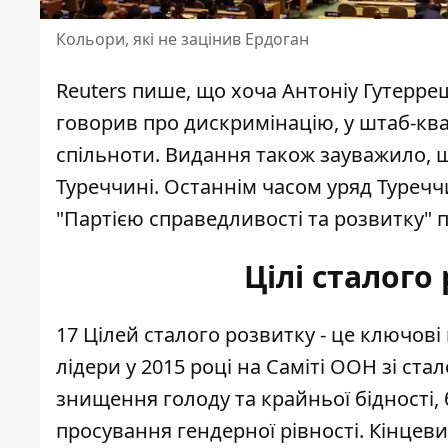
Кольори, які не зацінив Ердоган
Reuters пише, що хоча Антоніу Гутерре
говорив про дискримінацію, у штаб-кв
спільноти. Видання також зауважило,
Туреччині. Останнім часом уряд Туреччи
"Партією справедливості та розвитку" 
Цілі сталого
17
Цілей сталого розвитку
- це ключові 
лідери у 2015 році на Саміті ООН зі с
знищення голоду та крайньої бідності, 
просування гендерної рівності. Кінцевий