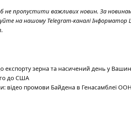
об не пропустити важливих новин. За новина
куйте на нашому Telegram-каналі
Інформатор L
т
.
експорту зерна та насичений день у Вашин
ого до США
и: відео промови Байдена в Генасамблеї ОО