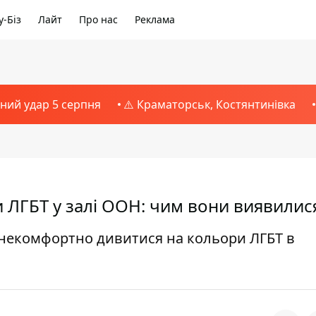
-Біз
Лайт
Про нас
Реклама
тний удар 5 серпня
⚠️ Краматорськ, Костянтинівка
 ЛГБТ у залі ООН: чим вони виявилис
 некомфортно дивитися на кольори ЛГБТ в