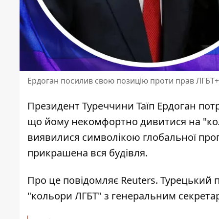
Ердоган посилив свою позицію проти прав ЛГБТ+
Президент Туреччини Таїп Ердоган потр
що йому некомфортно дивитися на "к
виявилися символікою глобальної прог
прикрашена вся будівля.
Про це повідомляє Reuters. Турецький 
"кольори ЛГБТ"
з генеральним секрет