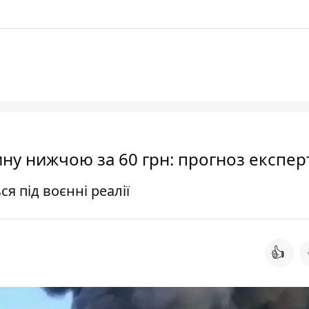
ину нижчою за 60 грн: прогноз експер
 під воєнні реалії
👍