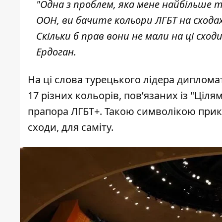
"Одна з проблем, яка мене найбільше ту
ООН, ви бачите кольори ЛГБТ на сходах 
Скільки б прав вони не мали на ці сход
Ердоган.
На ці слова турецького лідера диплом
17 різних кольорів, пов’язаних із "Ціл
прапора ЛГБТ+. Такою символікою при
сходи, для саміту.