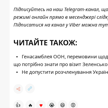
Підписуйтесь на наш
Telegram-канал
, щ
режимі онлайн прямо в месенджері слід
Підписатися на канал у Viber можна
ту
ЧИТАЙТЕ ТАКОЖ:
Генасамблея ООН, перемовини щодо 
що потрібно знати про візит Зеленськ
Не допустити розчленування Україн
♥
👍
🔥
😭
😆
😡