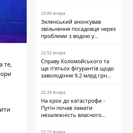
субсидії з рахунку в
Ощадбанку - яким було
23:09 вчора
рішення
Зеленський анонсував
звільнення посадовця через
проблеми з водою у
Марганці
22:52 вчора
Справу Коломойського та
 те,
ще п'ятьох фігурантів щодо
ьори
заволодіння 9,2 млрд грн
ПриватБанку скерували до
суду
22:33 вчора
На крок до катастрофи -
Путін почав ламати
рити
незалежність власного
Центробанку, змусивши
знизити базову ставку
22:15 вчора