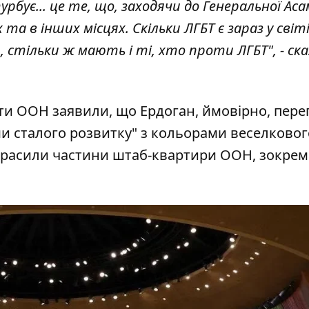
рбує... це те, що, заходячи до Генеральної Аса
та в інших місцях. Скільки ЛГБТ є зараз у світ
и, стільки ж мають і ті, хто проти ЛГБТ", - ск
ати ООН заявили, що Ердоган, ймовірно, пере
ями сталого розвитку" з кольорами веселковог
красили частини штаб-квартири ООН, зокрем