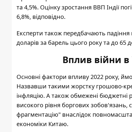
та 4,5%. Оцінку зростання ВВП Індії погі
6,8%, відповідно.
Експерти також передбачають падіння ц
доларів за барель цього року та до 65 до
Вплив війни в 
Основні фактори впливу 2022 року, ймов
Назвавши такими жорстку грошово-кред
інфляцію. А також обмежені бюджетні р
високого рівня боргових зобов'язань, 
фрагментацію" внаслідок
повномасштаб
економіки Китаю.