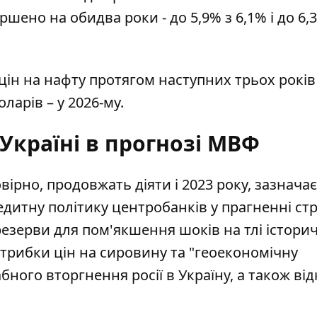
ршено на обидва роки - до 5,9% з 6,1% і до 6,
ін на нафту протягом наступних трьох років 
ларів – у 2026-му.
Україні в прогнозі МВФ
ірно, продовжать діяти і 2023 року, зазнача
итну політику центробанків у прагненні ст
езерви для пом'якшення шоків на тлі істори
стрибки цін на сировину та "геоекономічну
ного вторгнення росії в Україну,
а також від