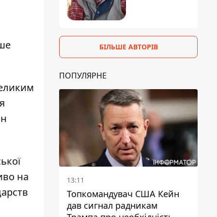
ьше
БІЛЬШЕ АВТОРІВ
ПОПУЛЯРНЕ
великим
я
ін
ької
иво на
13:11
дарств
Топкомандувач США Кейн
дав сигнал радникам