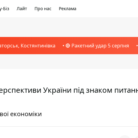
-Біз
Лайт
Про нас
Реклама
аторськ, Костянтинівка
🔴 Ракетний удар 5 серпня
рспективи України під знаком питанн
вої економіки