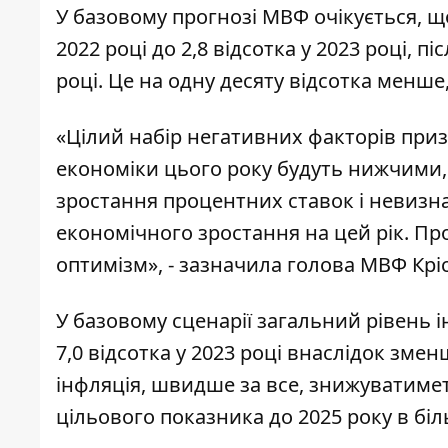
У
базовому прогнозі МВФ очікується
, щ
2022 році до 2,8 відсотка у 2023 році, пі
році. Це на одну десяту відсотка менше,
«Цілий набір негативних факторів приз
економіки цього року будуть нижчими, 
зростання процентних ставок і невизн
економічного зростання на цей рік. Пр
оптимізм», -
зазначила голова МВФ
Крі
У базовому сценарії загальний рівень інф
7,0 відсотка у 2023 році внаслідок зме
інфляція, швидше за все, знижуватиме
цільового показника до 2025 року в бі