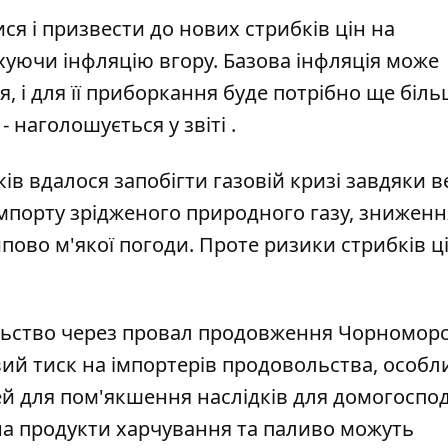
ися і призвести до нових стрибків цін на
хуючи інфляцію вгору. Базова інфляція може
я, і для її приборкання буде потрібно ще біл
 наголошується у звіті .
ів вдалося запобігти газовій кризі завдяки 
мпорту зрідженого природного газу, зниженн
ипово м'якої погоди. Проте ризики стрибків ц
ьство через провал продовження Чорноморс
ий тиск на імпортерів продовольства, особл
ей для пом'якшення наслідків для домогоспо
 на продукти харчування та паливо можуть