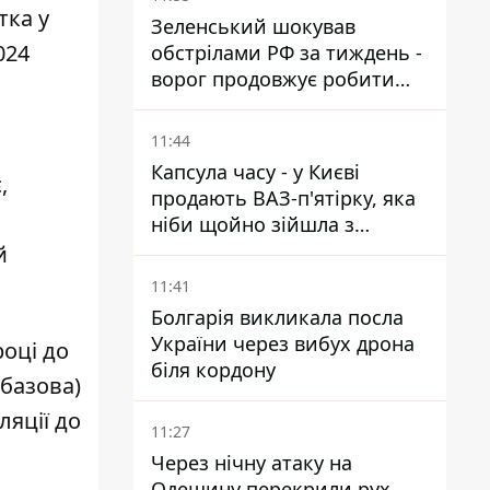
тка у
Зеленський шокував
024
обстрілами РФ за тиждень -
ворог продовжує робити
ставку на балістичний
терор
11:44
Капсула часу - у Києві
,
продають ВАЗ-п'ятірку, яка
ніби щойно зійшла з
конвейєра
й
11:41
Болгарія викликала посла
України через вибух дрона
році до
біля кордону
(базова)
яції до
11:27
Через нічну атаку на
Одещину перекрили рух