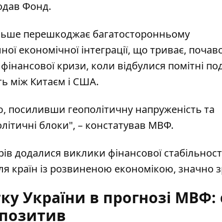
одав Фонд.
ільше перешкоджає багатосторонньому
ної економічної інтеграції, що триває, почав
 фінансової кризи, коли відбулися помітні поді
ть між Китаєм і США.
ю, посиливши геополітичну напруженість та
літичні блоки", – констатував МВФ.
рів
додалися виклики фінансової стабільності
ля країн із розвиненою економікою, значно з
у України в прогнозі МВФ: 
позитив