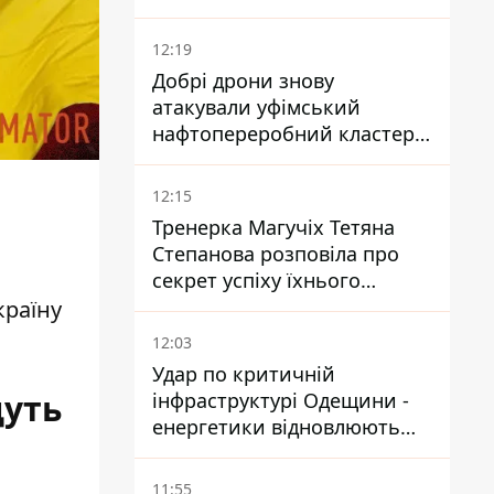
умов поразки РФ
12:19
Добрі дрони знову
атакували уфімський
нафтопереробний кластер -
один упав на недобудову
12:15
Тренерка Магучіх Тетяна
Степанова розповіла про
секрет успіху їхнього
тандему
країну
12:03
Удар по критичній
дуть
інфраструктурі Одещини -
енергетики відновлюють
світло
11:55