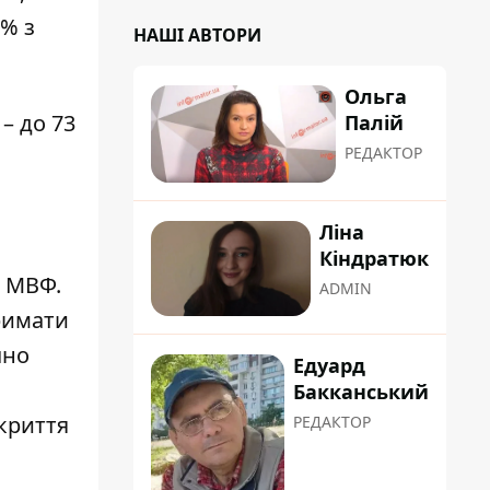
3% з
НАШІ АВТОРИ
Ольга
– до 73
Палій
РЕДАКТОР
Ліна
Кіндратюк
є МВФ.
ADMIN
римати
чно
Едуард
Бакканський
криття
РЕДАКТОР