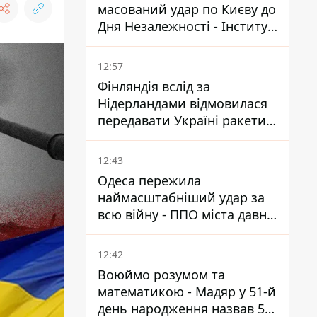
масований удар по Києву до
Дня Незалежності - Інститут
вивчення війни
12:57
Фінляндія вслід за
Нідерландами відмовилася
передавати Україні ракети
ППО Patriot
12:43
Одеса пережила
наймасштабніший удар за
всю війну - ППО міста давно
потребує посилення
12:42
Воюймо розумом та
математикою - Мадяр у 51-й
день народження назвав 5