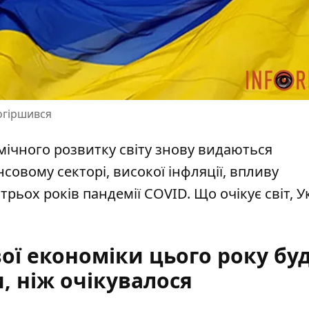
огіршився
ічного розвитку світу знову видаються
совому секторі, високої інфляції, впливу
і трьох років пандемії COVID.
Що очікує світ, У
ої економіки цього року бу
 ніж очікувалося