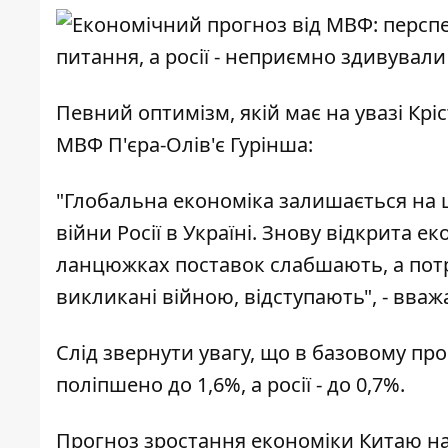
Певний оптимізм, якій має на увазі Кріс
МВФ
П'єра-Олів'є Гурінша:
"Глобальна економіка залишається на ш
війни Росії в Україні. Знову відкрита
ланцюжках поставок слабшають, а потр
викликані війною, відступають", - вваж
Слід звернути увагу, що в базовому пр
поліпшено до 1,6%, а росії - до 0,7%.
Прогноз зростання економіки Китаю на