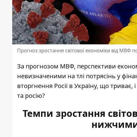
Прогноз зростання світової економіки від МВФ п
За прогнозом МВФ, перспективи економ
невизначеними на тлі потрясінь у фінан
вторгнення Росії в Україну, що триває, 
та росію
?
Темпи зростання світов
нижчими,