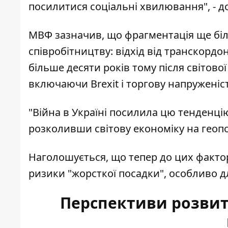
посилитися соціальні хвилювання", - д
МВФ зазначив, що фрагментація ще б
співробітництву: відхід від транскордон
більше десяти років тому після світової
включаючи Brexit і торгову напруженіс
"Війна в Україні посилила цю тенденці
розколивши світову економіку на геопо
Наголошується, що тепер до цих факто
ризики "жорсткої посадки", особливо д
Перспективи розвитк