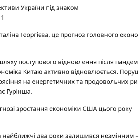
таліна Георгієва, це
прогноз головного еконо
ляху поступового відновлення після пандемі
 економіка Китаю активно відновлюється. Пору
ясіння на енергетичних та продовольчих ри
ає Гурінша.
огнозі зростання економіки США цього року
 найближчі два роки залишився незмінним –