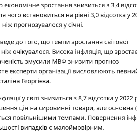
о економічне зростання знизиться з 3,4 відсо
сля чого встановиться на рівні 3,0 відсотка у 2
 ніж прогнозувалося у січні.
веде до того, що темпи зростання світової
ніж очікувалося. Висока інфляція, що зростає
аченість змусили МВФ знизити прогноз
оте експерти організації висловлюють певни
сталіна Георгієва.
ляції у світі знизиться з 8,7 відсотка у 2022 
ншення цін на сировинні товари, але основна 
ться повільнішими темпами. Повернення інфл
льшості випадків є малоймовірним.