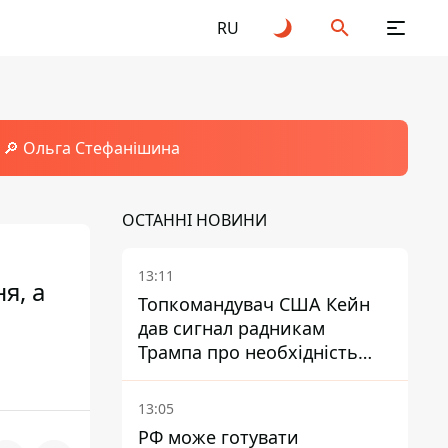
RU
🔎 Ольга Стефанішина
ОСТАННІ НОВИНИ
13:11
я, а
Топкомандувач США Кейн
дав сигнал радникам
Трампа про необхідність
закінчувати війну з Іраном –
ЗМІ
13:05
РФ може готувати