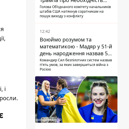
Трампа про необхідність
закінчувати війну з Іраном –
Голова Об'єднаного комітету начальників
штабів США натякнув соратникам на
ЗМІ
пошук виходу з конфлікту
ся
12:42
ї,
Воюймо розумом та
математикою - Мадяр у 51-й
день народження назвав 5
умов поразки РФ
Командир Сил безпілотних систем назвав
п'ять умов, за яких завершиться війна з
Росією
,
і
росли.
є