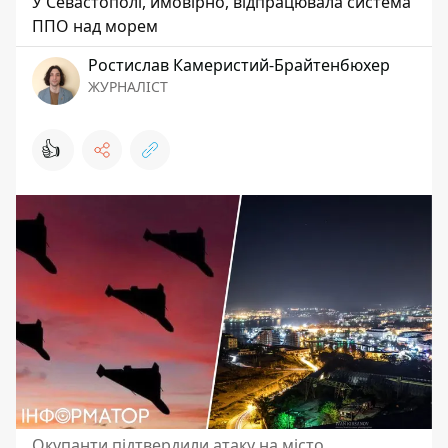
У Севастополі, ймовірно, відпрацювала система
ППО над морем
Ростислав Камеристий-Брайтенбюхер
ЖУРНАЛІСТ
👍
Окупанти підтвердили атаку на місто