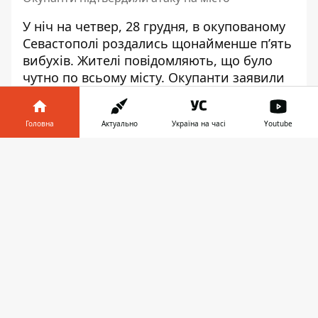
У ніч на четвер, 28 грудня, в окупованому
Севастополі
роздались щонайменше п’ять
вибухів
. Жителі повідомляють, що було
чутно по всьому місту. Окупанти заявили
про збиття безпілотника.
Про вибухи в Криму повідомляє
Головна
Актуально
Україна на часі
Youtube
партизанський Telegram-канал Кримський
Інформатор у
вітер.
Завантажити
телефоні
👉
"У Севастополі відпрацювала система
ППО над морем. За попередньою
інформацією, знищено один БПЛА. За
інформацією від Рятувальної служби
Севастополя, наразі жодних пошкоджень
інфраструктури не зафіксовано. Триває
контроль обстановки", - написав т. зв.
губернатор Севастополя Михайло