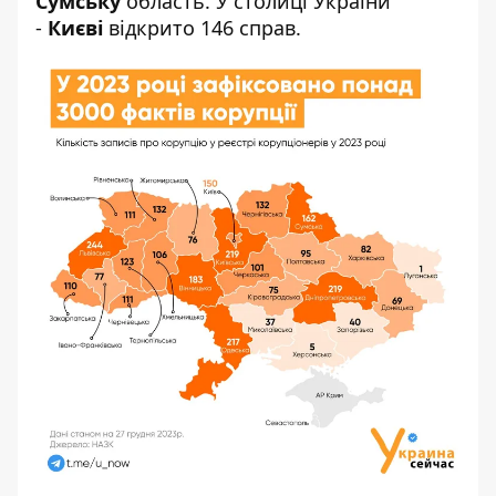
Сумську
область. У столиці України
-
Києві
відкрито 146 справ.