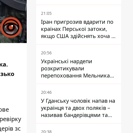
Буковині отримали підозри
за фейкові звіти
21:05
Іран пригрозив вдарити по
країнах Перської затоки,
якщо США здійснять хоча б
одну атаку - Reuters
20:56
Українські нардепи
ка.
розкритикували
изько
перепоховання Мельника
через ризик дипломатичної
ізоляції
20:46
У Гданську чоловік напав на
українця та двох поляків –
ове
називав бандерівцями та
ревірку
поводився агресивно
ерів зс
20:38