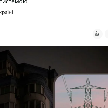
осистемою
країні
👍