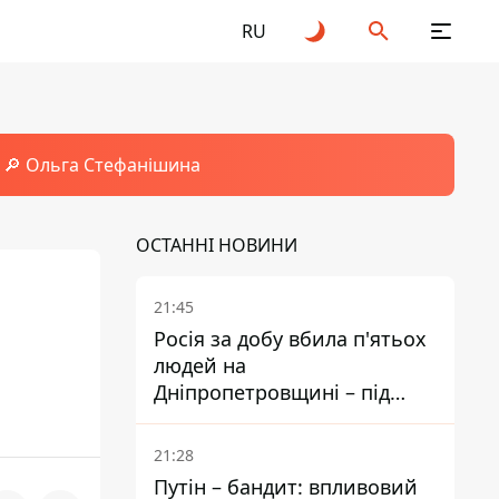
RU
🔎 Ольга Стефанішина
ОСТАННІ НОВИНИ
21:45
Росія за добу вбила п'ятьох
людей на
Дніпропетровщині – під
ударами опинилися п'ять
районів області
21:28
Путін – бандит: впливовий