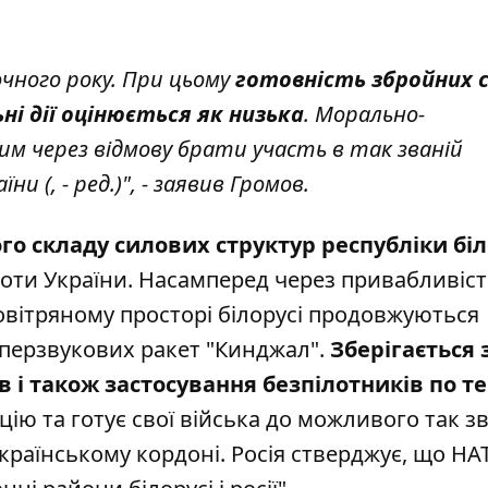
чного року. При цьому
готовність збройних 
ні дії оцінюється як низька
. Морально-
м через відмову брати участь в так званій
ни (, - ред.)", - заявив Громов.
ого складу силових структур республіки бі
оти України. Насамперед через привабливіс
овітряному просторі білорусі продовжуються
 гіперзвукових ракет "Кинджал".
Зберігається 
 і також застосування безпілотників по те
ю та готує свої війська до можливого так з
країнському кордоні. Росія стверджує, що НАТ