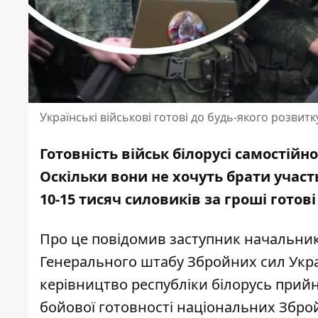
Українські військові готові до будь-якого розвитк
Готовність військ білорусі самостійн
Оскільки вони не хочуть
брати участь
10-15 тисяч силовиків за гроші гото
Про це
повідомив
заступник начальник
Генерального штабу Збройних сил Укра
керівництво республіки білорусь прий
бойової готовності національних Збройн