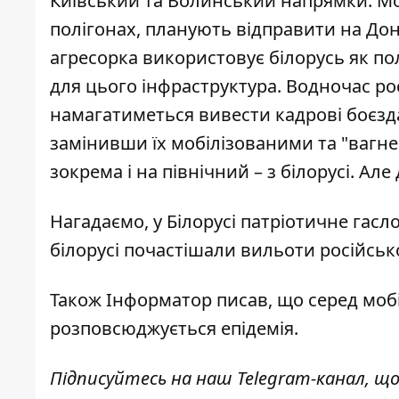
Київський та Волинський напрямки. Моб
полігонах, планують відправити на Дон
агресорка використовує білорусь як
по
для цього інфраструктура. Водночас ро
намагатиметься вивести кадрові боєзда
замінивши їх мобілізованими та "вагн
зокрема і на північний – з білорусі. Ал
Нагадаємо, у Білорусі
патріотичне гасл
білорусі
почастішали вильоти
російсько
Також
Інформатор
писав, що серед
мобі
розповсюджується
епідемія.
Підписуйтесь на наш
Telegram-канал
, щ