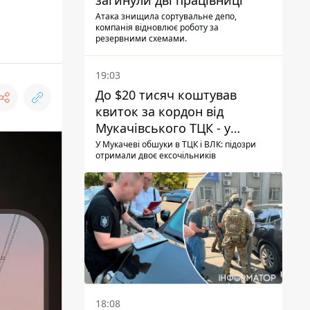
загинули дві працівниці
Атака знищила сортувальне депо,
компанія відновлює роботу за
резервними схемами.
19:03
До $20 тисяч коштував
квиток за кордон від
Мукачівського ТЦК - у
гучній справі перші підозри
У Мукачеві обшуки в ТЦК і ВЛК: підозри
отримали двоє ексочільників
отримали двоє колишніх
керівників
18:08