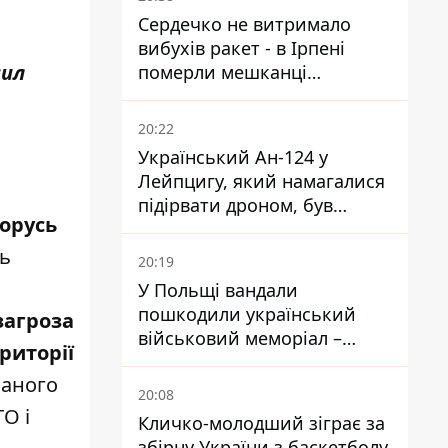
Сердечко не витримало
вибухів ракет - в Ірпені
сил
померли мешканці
притулку для собак з
інвалідністю
20:22
Український Ан-124 у
Лейпцигу, який намагалися
підірвати дроном, був
лорусь
завантажений
боєприпасами
ть
20:19
У Польщі вандали
пошкодили український
загроза
військовий меморіал –
риторії
посольство відреагувало
ваного
20:08
О і
Кличко-молодший зіграє за
збірну України з баскетболу