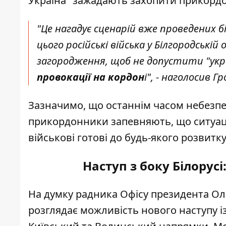
Україна "зажадають захопити прикордонн
"Це нагадує сценарій вже проведених б
цього російські війська у Білгородськ
загородження, щоб не допустити "укра
провокації на кордон
і", - наголосив Г
Зазначимо, що останнім часом небезпека
прикордонники запевняють, що ситуац
військові готові до будь-якого розвитку
Наступ з боку Білорус
На думку радника Офісу президента Ол
розглядає можливість нового наступу із