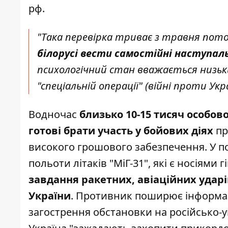
рф.
"Така перевірка триває з травня пото
білорусі вести самостійні наступаль
психологічний стан вважається низьки
"спеціальній операції" (війні проти Украї
Водночас
близько 10-15 тисяч особов
готові брати участь у бойових діях
пр
високого грошового забезпечення. У п
польоти літаків "МіГ-31", які є носіями
завдання ракетних, авіаційних ударів
України
. Противник поширює інформаці
загострення обстановки на російсько-у