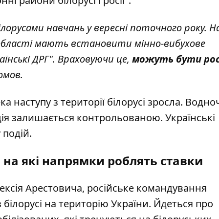
і райони білорусі і росії".
ілорусами навчань у вересні поточного року. Н
ій області мають встановити мінно-вибухове
їнські ДРГ". Враховуючи це,
можуть бути рос
ромов.
 наступу з території білорусі зросла. Водно
ія залишається контрольованою. Українські
 подій.
і: на які напрямки роблять ставки
ексія Арестовича, російське
командування
 білорусі на територію України. Йдеться про