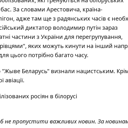
ілізованих, які тренуються на білоруських
бас. За словами Арестовича, країна-
лігон
, адже там ще з радянських часів є необ
сійський диктатор володимир путін зараз
тні частини з України для перегрупування,
ерівцями", яких
можуть
кинути на інший напр
е для цього потрібно багато часу.
о "Жыве Беларусь" визнали
нацистським. Крім 
ї авіації.
лізованих росіян в білорусі
об не пропустити важливих новин. За новина