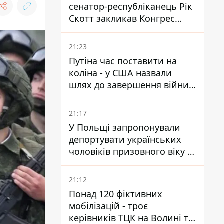
сенатор-республіканець Рік
Скотт закликав Конгрес
притягнути РФ до
відповідальності за війну в
21:23
Україні
Путіна час поставити на
коліна - у США назвали
шлях до завершення війни -
National Security Journal
21:17
У Польщі запропонували
депортувати українських
чоловіків призовного віку -
кого це може торкнутися
21:12
Понад 120 фіктивних
мобілізацій - троє
керівників ТЦК на Волині та