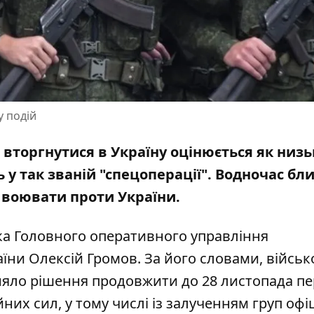
у подій
о вторгнутися в Україну оцінюється як низь
 у так званій "спецоперації". Водночас бл
ві воювати проти України.
а Головного оперативного управління
їни Олексій Громов. За його словами, військ
няло рішення продовжити до 28 листопада пе
их сил, у тому числі із залученням груп офіц