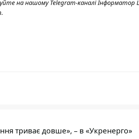
куйте на нашому Telegram-каналі
Інформатор L
т
.
ння триває довше», – в «Укренерго»