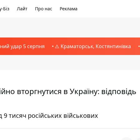
-Біз
Лайт
Про нас
Реклама
тний удар 5 серпня
⚠️ Краматорськ, Костянтинівка
ійно вторгнутися в Україну: відповідь
д 9 тисяч російських військових