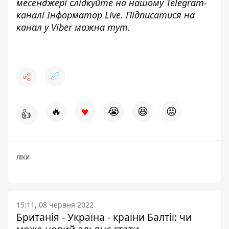
месенджері слідкуйте на нашому Telegram-
каналі
Інформатор Live
. Підписатися на
канал у Viber можна
тут
.
♥
🔥
😭
😆
😡
👍
ЛІКИ
15:11, 08 червня 2022
Британія - Україна - країни Балтії: чи