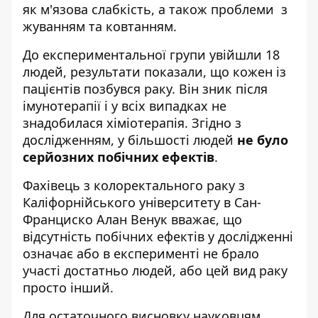
як м'язова слабкість, а також проблеми з
жуванням та ковтанням.
До експериментальної групи увійшли 18
людей, результати показали, що кожен із
пацієнтів позбувся раку. Він зник після
імунотерапії і у всіх випадках не
знадобилася хіміотерапія. Згідно з
дослідженням, у більшості людей
не було
серйозних побічних ефектів
.
Фахівець з колоректального раку з
Каліфорнійського університету в Сан-
Франциско Алан Венук вважає, що
відсутність побічних ефектів у дослідженні
означає або в експерименті не брало
участі достатньо людей, або цей вид раку
просто інший.
Для остаточного висновку науковцям