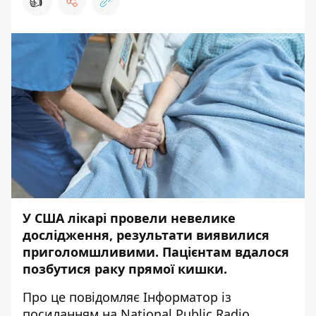
👍
У США лікарі провели невелике
дослідження, результати виявилися
приголомшливими. Пацієнтам вдалося
позбутися раку прямої кишки.
Про це повідомляє
Інформатор
із
посиланням на
National Public Radio
.