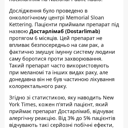
Дослідження було проведено в
онкологічному центрі Memorial Sloan
Kettering. Пацієнти приймали препарат під
назвою
Достарлімаб (Dostarlimab)
протягом 6 місяців. Цей препарат не
впливає безпосередньо на сам рак, а
фактично змушує імунну систему людини
саму боротися проти захворювання.
Такий препарат часто використовують
при меланомі та інших видах раку, але
донедавна він не був частиною лікування
колоректального раку.
Згідно зі статистикою, яку наводить
New
York Times
, кожен п'ятий пацієнт, який
приймає препарат Достарлімаб, відчуває
алергічну реакцію. Від 3% до 5% пацієнтів
відчувають такі серйозні побічні ефекти,