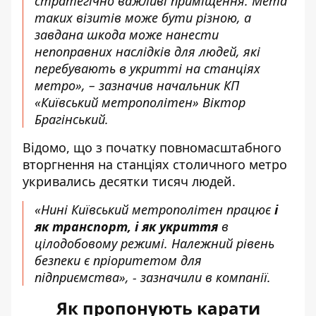
стратегічно важливі приміщення. Мета
таких візитів може бути різною, а
завдана шкода може нанести
непоправних наслідків для людей, які
перебувають в укритті на станціях
метро», – зазначив начальник КП
«Київський метрополітен» Віктор
Брагінський.
Відомо, що з початку повномасштабного
вторгнення на станціях столичного метро
укривались десятки тисяч людей.
«Нині Київський метрополітен працює
і
як транспорт, і як укриття
в
цілодобовому режимі. Належний рівень
безпеки є пріоритетом для
підприємства», - зазначили в компанії.
Як пропонують карати