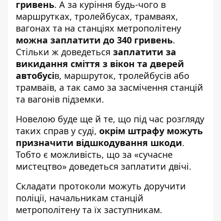
гривень
. А за куріння будь-чого в
маршрутках, тролейбусах, трамваях,
вагонах та на станціях метрополітену
можна заплатити до 340 гривень
.
Стільки ж доведеться
заплатити за
викидання сміття з вікон та дверей
автобусі
в, маршруток, тролейбусів або
трамваїв, а так само за засмічення станцій
та вагонів підземки.
Новелою буде ще й те, що під час розгляду
таких справ у суді,
окрім штрафу можуть
призначити відшкодування шкоди
.
Тобто є можливість, що за «сучасне
мистецтво» доведеться заплатити двічі.
Складати протоколи можуть доручити
поліції, начальникам станцій
метрополітену та їх заступникам.