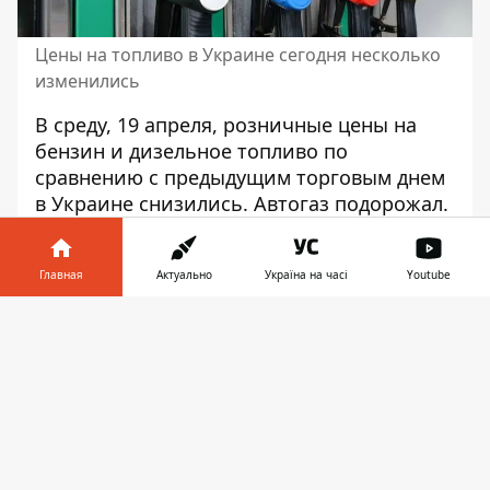
Цены на топливо в Украине сегодня несколько
изменились
В среду, 19 апреля, розничные цены на
бензин и дизельное топливо по
сравнению с предыдущим торговым днем ​​
в Украине снизились. Автогаз подорожал.
Об этом сообщает Информатор со
ссылкой на
данные мониторинга
Главная
Актуально
Україна на часі
Youtube
«Консалтинговой группы А-95»
. По этим
Информатор в
данным, средние розничные цены на
Скачать
телефоне
👉
бензин А-95 составляют 46,61 грн за литр
(0,00 гривен), на дизельное топливо –
46,11 грн за литр (-0,01 гривен), на автогаз
– 21,75. грн за литр (+0,01 гривны).