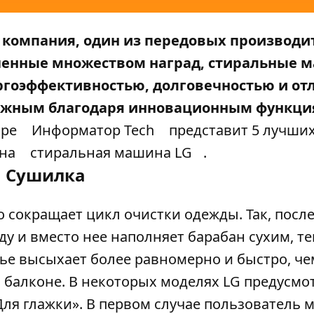
 компания, один из передовых производи
ченные множеством наград, стиральные 
ергоэффективностью, долговечностью и о
зможным благодаря инновационным функци
оре
Информатор Tech
представит 5 лучши
ена
стиральная машина LG
.
Сушилка
 сокращает цикл очистки одежды. Так, посл
у и вместо нее наполняет барабан сухим, т
лье высыхает более равномерно и быстро, че
 балконе. В некоторых моделях LG предусм
ля глажки». В первом случае пользователь 