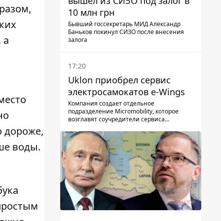
вышел из СИЗО под залог в
бразом,
10 млн грн
ких
Бывший госсекретарь МИД Александр
Баньков покинул СИЗО после внесения
 а
залога
17:20
Uklon приобрел сервис
электросамокатов e-Wings
место
Компания создает отдельное
подразделение Micromobility, которое
но
возглавят соучредители сервиса
самокатов.
 дороже,
ше воды.
бука
 простым