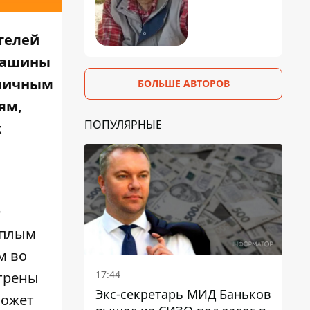
телей
машины
тличным
БОЛЬШЕ АВТОРОВ
ям,
ПОПУЛЯРНЫЕ
х
е
еплым
м во
17:44
отрены
Экс-секретарь МИД Баньков
может