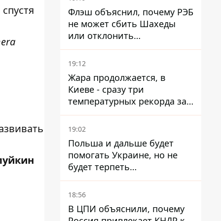
 спустя
Флэш объяснил, почему РЭБ
не может сбить Шахеды
или отклонить
mera
баллистические ракеты
19:12
Жара продолжается, в
Киеве - сразу три
температурных рекорда за
день
азвивать
19:02
Польша и дальше будет
помогать Украине, но не
луйкин
будет терпеть
"бандеровскую символику" -
Навроцкий
18:56
В ЦПИ объяснили, почему
Россия привлекает КНДР к