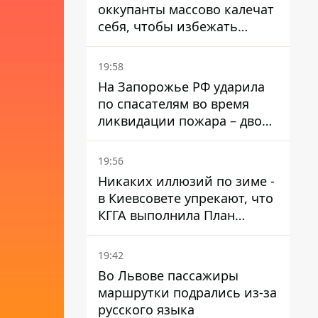
оккупанты массово калечат
себя, чтобы избежать
штурмов - ГУР
19:58
На Запорожье РФ ударила
по спасателям во время
ликвидации пожара – двое
раненых
19:56
Никаких иллюзий по зиме -
в Киевсовете упрекают, что
КГГА выполнила План
устойчивости на 20%
19:42
Во Львове пассажиры
маршрутки подрались из-за
русского языка