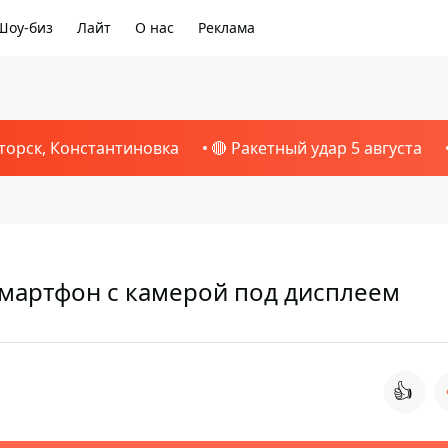
Шоу-биз
Лайт
О нас
Реклама
торск, Константиновка
🔴 Ракетный удар 5 августа
 смартфон с камерой под дисплеем
👍