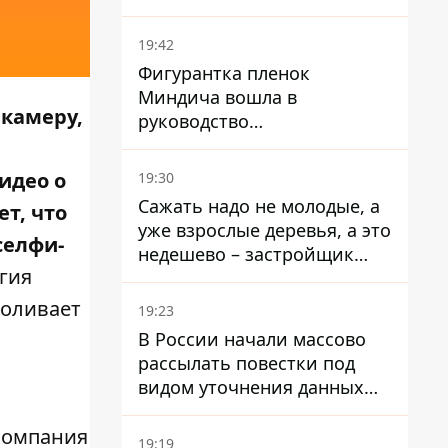
19:42
Фигурантка пленок
Миндича вошла в
 камеру,
руководство
стратегического
госпредприятия - работала
идео о
19:30
в Энергоатоме и была
Сажать надо не молодые, а
ет, что
заместителем Галущенко
уже взрослые деревья, а это
селфи-
недешево – застройщик
гия
Никонов
роливает
19:23
В России начали массово
рассылать повестки под
видом уточнения данных
для набора контрактников
 компания
19:19