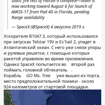
Static fire test of Falcon 9 complete—team is
now working toward August 6 for launch of
AMOS-17 from Pad 40 in Florida, pending
Range availability
— SpaceX (@SpaceX)
4 августа 2019 г.
Ускорителя В1047.3, который использовался
при запусках Telstar 19V и Es`hail 2, упадет в
Атлантический океан. С него уже сняли упоры
и рулевые решетки, с помощью которых
ракетой управляли во время приземления.
Однако SpaceX попытается во
второй раз
поймать головной обтекатель
.
Корабль
GO Ms. Tree
уже вышел из порта,
место предположительной поимки - около
924 километров от стартовой площадки.