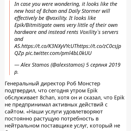
In case you were wondering, it looks like the
new host of 8chan and Daily Stormer will
effectively be
@voxility
. It looks like
Epik/Bitmitigate owns very little of their own
hardware and instead rents Voxility`s servers
and
AS.
https://t.co/K3NXyVYcUT
https://t.co/zC0csJp
QZp
pic.twitter.com/pml4bL0kUU
— Alex Stamos (@alexstamos)
5 серпня 2019
р.
Генеральный директор Роб Монстер
подтвердил, что сегодня утром Epik
обслуживает 8chan, хотя он и сказал, что Epik
не предпринимал активных действий с
сайтом. «Наши услуги удовлетворяют
постоянно растущую потребность в
нейтральном поставщике услуг, который не