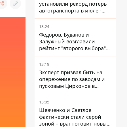
установили рекорд потерь
автотранспорта в июле -
почти 14 тысяч единиц
13:24
Федоров, Буданов и
Залужный возглавили
рейтинг "второго выбора"
украинцев - опрос показал
альтернативные симпатии
13:19
Эксперт призвал бить на
опережение по заводам и
пусковым Цирконов в
России
13:05
Шевченко и Светлое
фактически стали серой
зоной – враг готовит новые