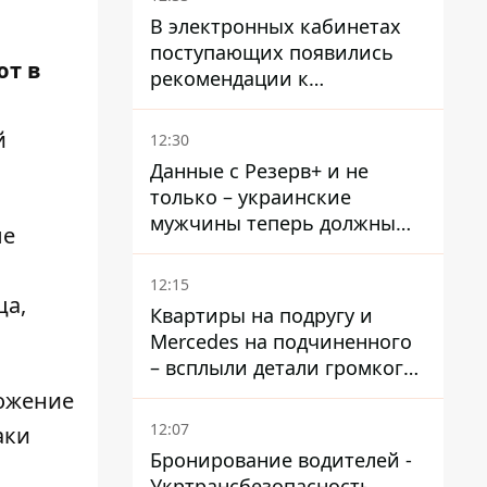
В электронных кабинетах
поступающих появились
ют в
рекомендации к
зачислению на бакалавриат
и в магистратуру – что
й
12:30
нужно успеть до 11 августа
Данные с Резерв+ и не
только – украинские
мужчины теперь должны
ые
доказать непригодность к
службе, чтобы получить
12:15
временную защиту ЕС
ца,
Квартиры на подругу и
Mercedes на подчиненного
– всплыли детали громкого
дела НАБУ против
тожение
Стефанишиной
12:07
аки
Бронирование водителей -
Укртрансбезопасность