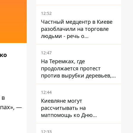
атаки на Добропольском
направлении
12:52
Частный медцентр в Киеве
разоблачили на торговле
людьми - речь о
суррогатном материнстве
12:47
ко
На Теремках, где
продолжается протест
против вырубки деревьев,
произошла стычка со
спецназом полиции
12:44
 в
Киевляне могут
пах», —
рассчитывать на
матпомощь ко Дню
независимости - кому ее
дадут
12:33