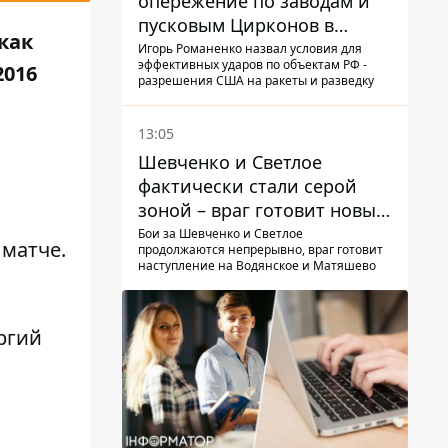
опережение по заводам и
пусковым Цирконов в
как
России
Игорь Романенко назвал условия для
эффективных ударов по объектам РФ -
2016
разрешения США на ракеты и разведку
13:05
Шевченко и Светлое
фактически стали серой
зоной – враг готовит новые
атаки на Добропольском
Бои за Шевченко и Светлое
 матче.
продолжаются непрерывно, враг готовит
направлении
наступление на Водянское и Матяшево
ргий