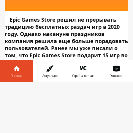
Epic Games Store решил не прерывать
традицию бесплатных раздач игр в 2020
году. Однако накануне праздников
компания решила еще больше порадовать
пользователей. Ранее мы уже писали о
том, что
Epic Games Store подарит 15 игр во
время новогодних праздников
, и вот эта
акция стартовала.
В свое время Epic Games
удивила всех и устроила раздачу
GTA V
,
Главная
Актуально
Україна на часі
Youtube
после чего разработчики устроили
Информатор в
раздачу
Sid Meier’s Civilization
Скачать
телефоне
👉
VI
,
Borderlands: The Handsome
Collection
,
Overcooked
,
ARK: Survival
Evolved
и другие крупные проекты.
Накануне в Epic Games Store стартовала
ежедневная новогодняя раздача игр, в