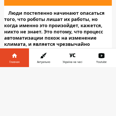
Люди постепенно начинают опасаться
того, что роботы лишат их работы, но
когда именно это произойдет, кажется,
никто не знает. Это потому, что процесс
автоматизации похож на изменение
климата, и является чрезвычайно
медленным и чрезвычайно сложным.
Однако процессы в Amazon по замене
рабочих машинами может помочь развеять
Главная
Актуально
Україна на часі
Youtube
эти представления. Компания испытывает
Информатор в
технологии на своих складах, которые могут
Скачать
телефоне
👉
упаковывать заказы в пять раз быстрее, чем
люди. Об этом сообщает
Информатор
Tech
, ссылаясь на
Reuters
. Рабочие
размещают предметы на конвейерной ленте,
а машина создает вокруг них коробку,
обрабатывая до 700 заказов в час. Такие