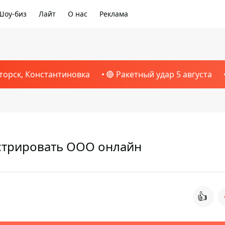
Шоу-биз
Лайт
О нас
Реклама
торск, Константиновка
🔴 Ракетный удар 5 августа
стрировать ООО онлайн
👍