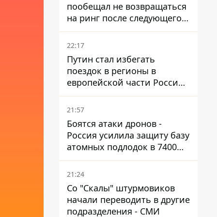
пообещал не возвращаться
на ринг после следующего
боя
22:17
Путин стал избегать
поездок в регионы в
европейской части России,
куда регулярно долетают
дроны
21:57
Боятся атаки дронов -
Россия усилила защиту базу
атомных подлодок в 7400
км от Украины
21:24
Со "Скалы" штурмовиков
начали переводить в другие
подразделения - СМИ