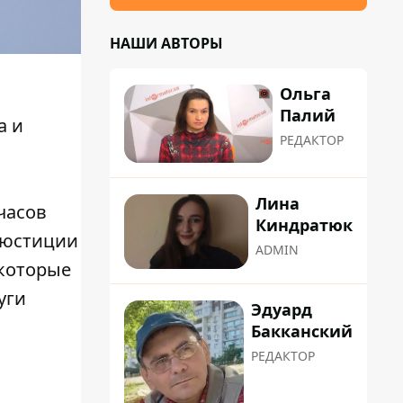
НАШИ АВТОРЫ
Ольга
Палий
а и
РЕДАКТОР
Лина
часов
Киндратюк
 юстиции
ADMIN
 которые
уги
Эдуард
Бакканский
РЕДАКТОР