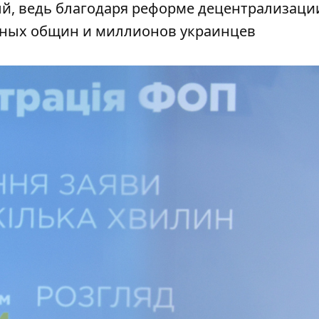
ый, ведь благодаря реформе децентрализаци
стных общин и миллионов украинцев