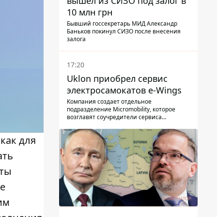
вышел из СИЗО под залог в
10 млн грн
Бывший госсекретарь МИД Александр
Баньков покинул СИЗО после внесения
залога
17:20
Uklon приобрел сервис
электросамокатов e-Wings
Компания создает отдельное
подразделение Micromobility, которое
возглавят соучредители сервиса
самокатов.
как для
ать
аты
же
им