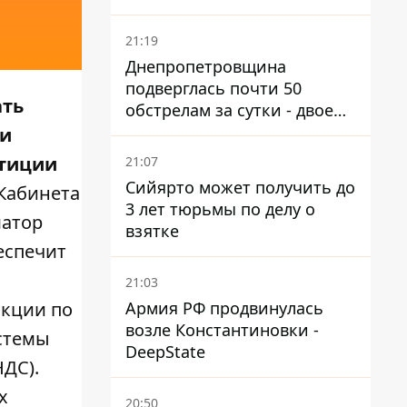
21:19
Днепропетровщина
подверглась почти 50
ать
обстрелам за сутки - двое
погибших, шесть
ии
пострадавших
стиции
21:07
Сийярто может получить до
Кабинета
3 лет тюрьмы по делу о
атор
взятке
еспечит
21:03
Армия РФ продвинулась
акции по
возле Константиновки -
стемы
DeepState
ДС).
х
20:50