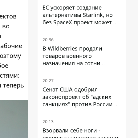
ЕС ускоряет создание
альтернативы Starlink, но
ектов
без SpaceX проект может не
 во
обойтись
о
20:36
рабочие
В Wildberries продали
Поэтому
товаров военного
назначения на сотни
бое
миллионов, но удары ВСУ
стями:
изменили ситуацию
20:27
ы теперь
Сенат США одобрил
законопроект об "адских
санкциях" против России и
Ирана
20:13
Взорвали себе ноги -
оккупанты массово калечат