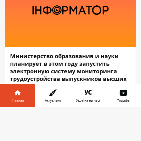
Министерство образования и науки
планирует в этом году запустить
электронную систему мониторинга
трудоустройства выпускников высших
учебных заведений. Это нужно для
анализа и дальнейшего
распределения денег на университеты.
Главная
Актуально
Україна на часі
Youtube
Информатор в
Об этом
сообщил
глава МОН Сергей
Скачать
телефоне
👉
Шкарлет, — передаёт
Информатор
.
«Это необходимый элемент для анализа и