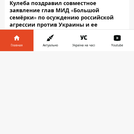
Кулеба поздравил совместное
заявление глав МИД
«
Большой
семёрки
»
по осуждению российской
агрессии против Украины и ее
действий на оккупированных
территориях.
Главная
Актуально
Україна на часі
Youtube
Как передаёт
Информатор
, об этом Кулеба
Информатор в
написал в
Twitter
.
Скачать
телефоне
👉
«Поздравляю сильный сигнал поддержки
Украины и осуждения агрессии России от
министров иностранных дел G7. Россия —
сторона конфликта, не посредник, должен
разблокировать мирный процесс.
Оправдать оккупацию Крыма никогда не
удастся. Прочная поддержка «Крымской
платформы», — отметил дипломат.
Напомним, ранее главы МИД стран