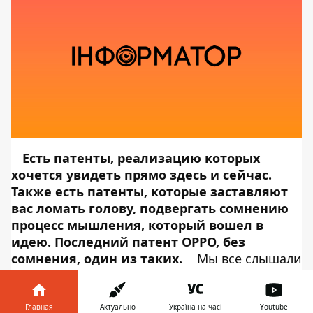
Есть патенты, реализацию которых
хочется увидеть прямо здесь и сейчас.
Также есть патенты, которые заставляют
вас ломать голову, подвергать сомнению
процесс мышления, который вошел в
идею. Последний патент OPPO, без
сомнения, один из таких.
Мы все слышали
о двухэкранных телефонах, но идея OPPO о
том, чтобы они выдвигались, определенно
берет первенство с точки зрения странности
Главная
Актуально
Україна на часі
Youtube