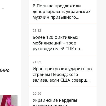
В Польше предложили
 –
депортировать украинских
мужчин призывного
возраста - кого это может
затронуть
21:12
Более 120 фиктивных
мобилизаций – трое
руководителей ТЦК на
Волыни и Буковине
получили подозрения за
21:05
фейковые отчеты
Иран пригрозил ударить по
енно
странам Персидского
залива, если США совершат
хотя бы одну атаку - Reuters
20:56
Украинские нардепы
раскритиковали