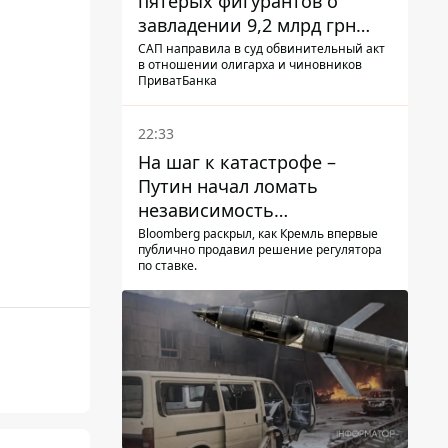
пятерых фигурантов о
завладении 9,2 млрд грн
ПриватБанка направили в
САП направила в суд обвинительный акт
в отношении олигарха и чиновников
суд
ПриватБанка
22:33
На шаг к катастрофе –
Путин начал ломать
независимость
собственного Центробанка,
Bloomberg раскрыл, как Кремль впервые
публично продавил решение регулятора
заставив снизить базовую
по ставке.
ставку