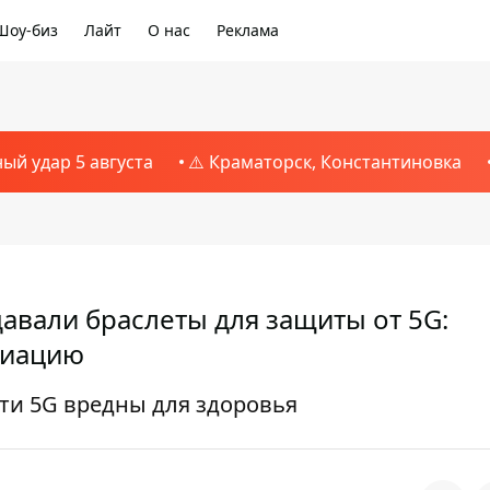
Шоу-биз
Лайт
О нас
Реклама
ный удар 5 августа
⚠️ Краматорск, Константиновка
авали браслеты для защиты от 5G:
диацию
ети 5G вредны для здоровья