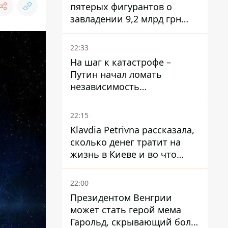
пятерых фигурантов о
завладении 9,2 млрд грн
ПриватБанка направили в
суд
22:33
На шаг к катастрофе –
Путин начал ломать
независимость
собственного Центробанка,
заставив снизить базовую
22:15
ставку
Klavdia Petrivna рассказала,
сколько денег тратит на
жизнь в Киеве и во что
вкладывает миллионы
22:00
Президентом Венгрии
может стать герой мема
Гарольд, скрывающий боль