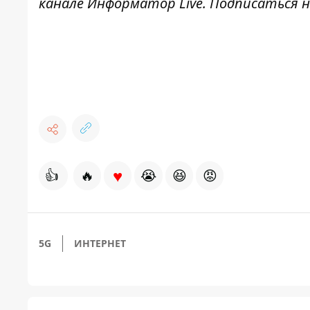
канале
Информатор Live
. Подписаться н
♥
👍
🔥
😭
😆
😡
5G
ИНТЕРНЕТ