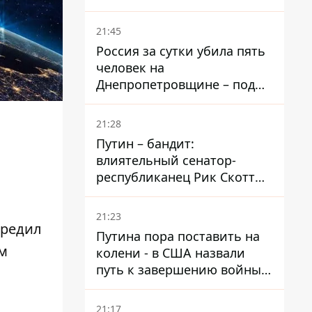
– он возглавил народное
голосование
21:45
Россия за сутки убила пять
человек на
Днепропетровщине – под
ударами оказались пять
районов области
21:28
Путин – бандит:
влиятельный сенатор-
республиканец Рик Скотт
призвал Конгресс привлечь
РФ к ответственности за
21:23
войну в Украине
предил
Путина пора поставить на
ам
колени - в США назвали
путь к завершению войны -
National Security Journal
21:17