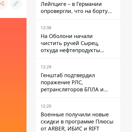
Лейпциге – в Германии
опровергли, что на борту
украинского самолета были
оружие и боеприпасы
12:38
На Оболони начали
чистить ручей Сырец,
откуда нефтепродукты
попадали в озера
12:29
Генштаб подтвердил
поражение РЛС,
ретрансляторов БПЛА и
других военных объектов
РФ в Крыму и на юге
12:20
Военные получили новые
скидки в программе Плюсы
от ARBER, ИБИС и RIFT