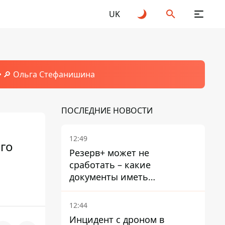
UK
🔎 Ольга Стефанишина
ПОСЛЕДНИЕ НОВОСТИ
12:49
ого
Резерв+ может не
сработать – какие
документы иметь
мужчинам, чтобы не
попасть в ТЦК
12:44
Инцидент с дроном в