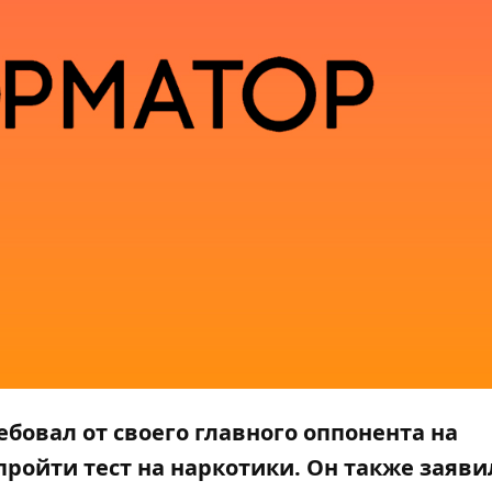
бовал от своего главного оппонента на
ройти тест на наркотики. Он также заяви