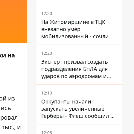
12:20
На Житомирщине в ТЦК
внезапно умер
мобилизованный - сочли
годным и сразу
остановилось сердце
12:20
ки на
Эксперт призвал создать
подразделения БпЛА для
ударов по аэродромам и
составам КАБ врага
12:10
ой из
Оккупанты начали
лись
запускать увеличенные
Герберы - Флеш сообщил о
ировал
новой модификации дрона
тыс., и
12:08