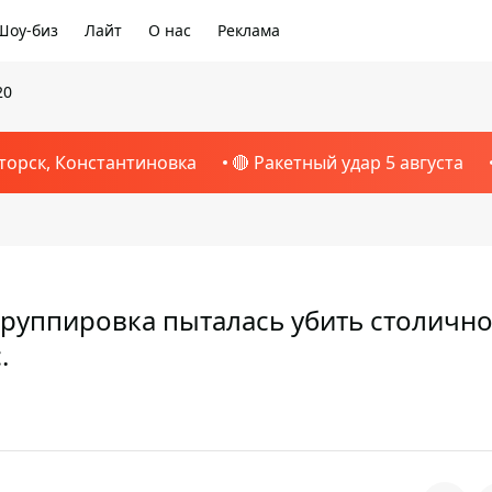
Шоу-биз
Лайт
О нас
Реклама
20
торск, Константиновка
🔴 Ракетный удар 5 августа
группировка пыталась убить столичн
.