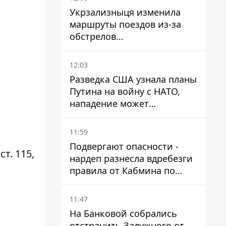
Укрзализныця изменила
маршруты поездов из-за
обстрелов
Днепропетровщины,
Харьковщины и Запорожья
12:03
Разведка США узнала планы
Путина на войну с НАТО,
нападение может
произойти осенью – в WSJ
раскрыли детали
11:59
Подвергают опасности -
т. 115,
нардеп разнесла вдребезги
правила от Кабмина по
хранению горючего
11:47
На Банковой собрались
отстранить Залужного от