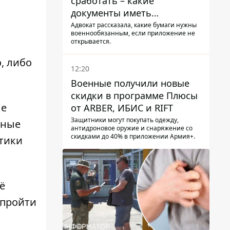
сработать – какие
документы иметь
мужчинам, чтобы не
Адвокат рассказала, какие бумаги нужны
военнообязанным, если приложение не
попасть в ТЦК
открывается.
, либо
12:20
Военные получили новые
скидки в программе Плюсы
ле
от ARBER, ИБИС и RIFT
Защитники могут покупать одежду,
нные
антидроновое оружие и снаряжение со
скидками до 40% в приложении Армия+.
отики
ё
 пройти