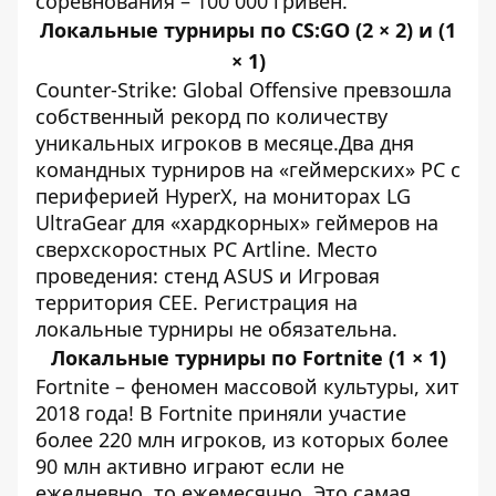
соревнования – 100 000 гривен.
Локальные турниры по CS:GO (2 × 2) и (1
× 1)
Сounter-Strike: Global Offensive превзошла
собственный рекорд по количеству
уникальных игроков в месяце.Два дня
командных турниров на «геймерских» PC с
периферией HyperX, на мониторах LG
UltraGear для «хардкорных» геймеров на
сверхскоростных PC Artline. Место
проведения: стенд ASUS и Игровая
территория СЕЕ. Регистрация на
локальные турниры не обязательна.
Локальные турниры по Fortnite (1 × 1)
Fortnite – феномен массовой культуры, хит
2018 года! В Fortnite приняли участие
более 220 млн игроков, из которых более
90 млн активно играют если не
ежедневно, то ежемесячно. Это самая