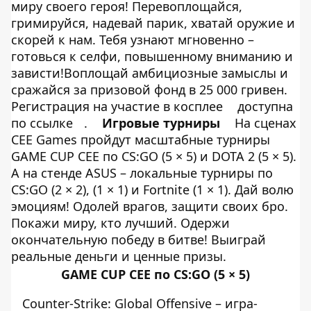
миру своего героя! Перевоплощайся,
гримируйся, надевай парик, хватай оружие и
скорей к нам. Тебя узнают мгновенно –
готовься к селфи, повышенному вниманию и
зависти!Воплощай амбициозные замыслы и
сражайся за призовой фонд в 25 000 гривен.
Регистрация на участие в косплее
доступна
по ссылке
.
Игровые турниры
На сценах
CEE Games пройдут масштабные турниры
GAME CUP CEE по CS:GO (5 × 5) и DOTA 2 (5 × 5).
А на стенде ASUS – локальные турниры по
CS:GO (2 × 2), (1 × 1) и Fortnite (1 × 1). Дай волю
эмоциям! Одолей врагов, защити своих бро.
Покажи миру, кто лучший. Одержи
окончательную победу в битве! Выиграй
реальные деньги и ценные призы.
GAME CUP CEE по CS:GO (5 × 5)
Сounter-Strike: Global Offensive – игра-