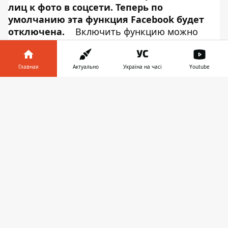
лиц к фото в соцсети. Теперь по
умолчанию эта функция Facebook будет
отключена.
Включить функцию можно
будет в любой момент в настройках Об этом
сообщает
Информатор Tech
, ссылаясь на
блог Facebook
. Пользователи, у которых
Главная
Актуально
Україна на часі
Youtube
уже есть функция распознавания лиц,
Информатор в
получат уведомление о новых опциях и
Скачать
телефоне
👉
способе ее отключения.