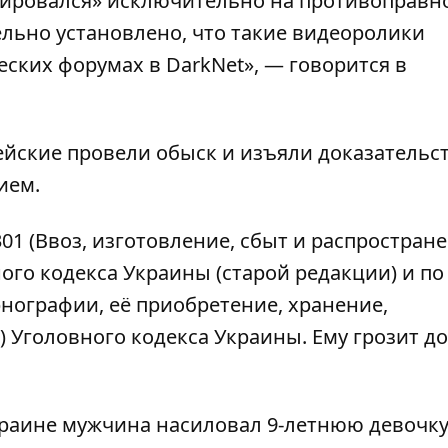
зировался» исключительно на противоправн
ельно установлено, что такие видеоролики
ских форумах в DarkNet», — говорится в
ейские провели обыск и изъяли доказательс
ием.
301 (Ввоз, изготовление, сбыт и распростран
о кодекса Украины (старой редакции) и по ч.
рнографии, её приобретение, хранение,
 Уголовного кодекса Украины. Ему грозит до
краине
мужчина насиловал 9-летнюю девочк