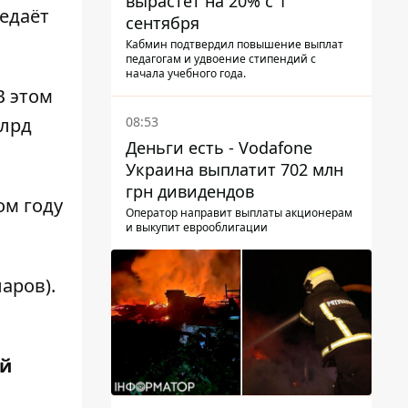
вырастет на 20% с 1
редаёт
сентября
Кабмин подтвердил повышение выплат
педагогам и удвоение стипендий с
начала учебного года.
 В этом
08:53
млрд
Деньги есть - Vodafone
Украина выплатит 702 млн
грн дивидендов
ом году
Оператор направит выплаты акционерам
и выкупит еврооблигации
аров).
ий