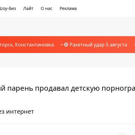
Шоу-биз
Лайт
О нас
Реклама
торск, Константиновка
🔴 Ракетный удар 5 августа
ий парень продавал детскую порногр
ез интернет