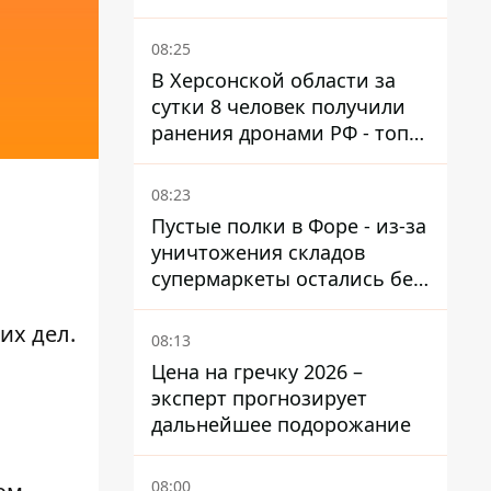
деньги, и получил 3 тыс.
грн морального вреда
08:25
В Херсонской области за
сутки 8 человек получили
ранения дронами РФ - топ
опасных районов
08:23
Пустые полки в Форе - из-за
уничтожения складов
супермаркеты остались без
ассортимента
их дел
.
08:13
Цена на гречку 2026 –
эксперт прогнозирует
дальнейшее подорожание
08:00