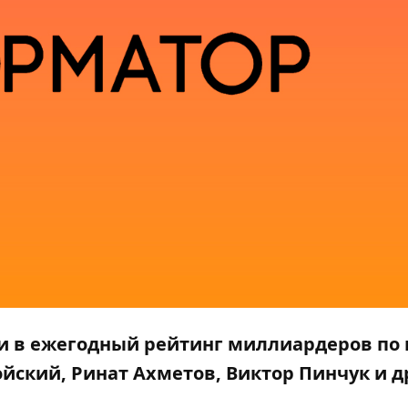
и в ежегодный рейтинг миллиардеров по 
ойский, Ринат Ахметов, Виктор Пинчук и д