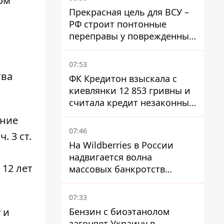
ом
Прекрасная цель для ВСУ –
РФ строит понтонные
переправы у поврежденных
мостов на ТОТ
07:53
тва
ФК Кредитон взыскала с
киевлянки 12 853 гривны и
считала кредит незаконным
- что решил суд
ение
07:46
 3 ст.
На Wildberries в России
надвигается волна
 12 лет
массовых банкротств
продавцов - Reuters
07:33
Бензин с биоэтанолом
у
и
загоняет Украину в