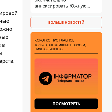
аннексировать Южную
Осетию – страны НАТО
мировой
обеспокоены
вные
БОЛЬШЕ НОВОСТЕЙ
можно
нные
КОРОТКО ПРО ГЛАВНОЕ
 в
ТОЛЬКО ОПЕРАТИВНЫЕ НОВОСТИ,
НИЧЕГО ЛИШНЕГО
м
арств.
ПОСМОТРЕТЬ