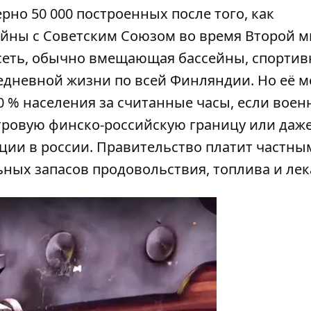
но 50 000 построенных после того, как
ойны с Советским Союзом во время Второй 
 сеть, обычно вмещающая бассейны, спорти
седневной жизни по всей Финляндии. Но её 
0 % населения за считанные часы, если вое
тровую финско-российскую границу или даже
ции в россии. Правительство платит частны
ных запасов продовольствия, топлива и лек