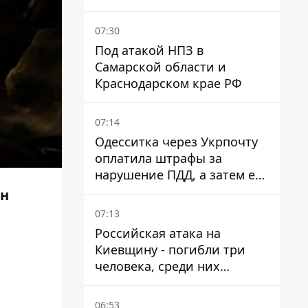
время войны - Сергей Куюн
07:30
Под атакой НПЗ в
Самарской области и
Краснодарском крае РФ
07:14
Одесситка через Укрпочту
оплатила штрафы за
нарушение ПДД, а затем ее
счета заблокировали - в
Он
чем причина и что решил
07:13
суд
Российская атака на
Киевщину - погибли три
человека, среди них
ребенок 2022 года
рождения
06:53