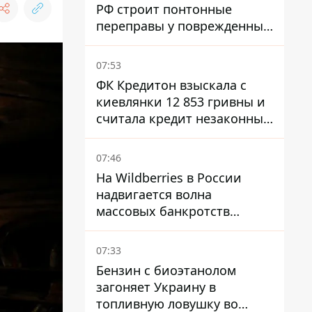
РФ строит понтонные
переправы у поврежденных
мостов на ТОТ
07:53
ФК Кредитон взыскала с
киевлянки 12 853 гривны и
считала кредит незаконным
- что решил суд
07:46
На Wildberries в России
надвигается волна
массовых банкротств
продавцов - Reuters
07:33
Бензин с биоэтанолом
загоняет Украину в
топливную ловушку во