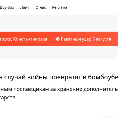
Шоу-биз
Лайт
О нас
Реклама
торск, Константиновка
🔴 Ракетный удар 5 августа
на случай войны превратят в бомбоу
тным поставщикам за хранение дополнител
карств