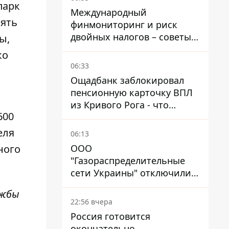
парк
Международный
мять
финмониторинг и риск
двойных налогов – советы
ы,
украинцам в Польше
ко
06:33
Ощадбанк заблокировал
пенсионную карточку ВПЛ
из Кривого Рога - что
600
решил суд
еля
06:13
ного
ООО
"Газораспределительные
сети Украины" отключили
львовянке газ - что решил
ужбы
суд
22:56 вчера
Россия готовится
окончательно