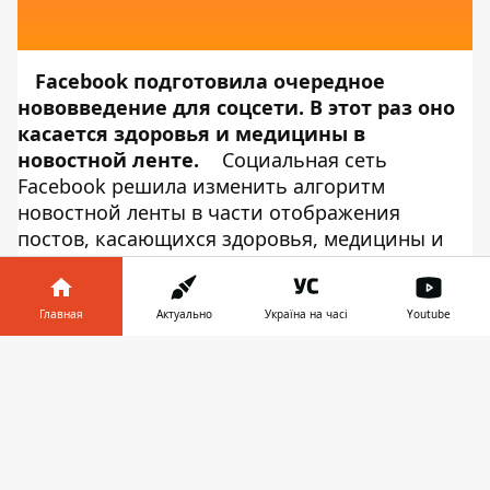
Facebook подготовила очередное
нововведение для соцсети. В этот раз оно
касается здоровья и медицины в
новостной ленте.
Социальная сеть
Facebook решила изменить алгоритм
новостной ленты в части отображения
постов, касающихся здоровья, медицины и
лечения болезней. Об этом сообщает
Информатор Tech
, ссылаясь на блог
Facebook
. Теперь соцсеть будет
Главная
Актуально
Україна на часі
Youtube
определять, вводит ли пост, касающийся
Информатор в
здоровья, в заблуждение - например, делает
Скачать
телефоне
👉
ли он сенсационное утверждение о
чудодейственном лекарстве. Второе
обновление касается рекламы продукта или
услуги на основании информации, связанной