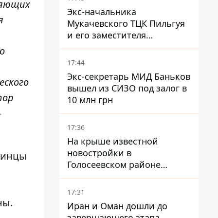
ляющих
Экс-начальника
я
Мукачевского ТЦК Пильгуя
и его заместителя
отправили в СИЗО без
о
права залога – журналист
17:44
Экс-секретарь МИД Баньков
еского
вышел из СИЗО под залог в
тор
10 млн грн
-
17:36
На крыше известной
новостройки в
раинцы
Голосеевском районе
разбивают парк площадью
в гектар
17:31
ны.
Иран и Оман дошли до
завершающего этапа