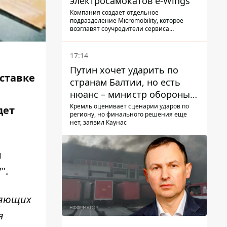
электросамокатов e-Wings
Компания создает отдельное
подразделение Micromobility, которое
возглавят соучредители сервиса
самокатов.
17:14
Путин хочет ударить по
ставке
странам Балтии, но есть
нюанс – министр обороны
Литвы сделал заявление
Кремль оценивает сценарии ударов по
дет
региону, но финального решения еще
нет, заявил Каунас
и
".
ляющих
я