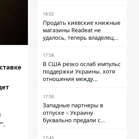
заведений
18:02
Продать киевские книжные
магазины Readeat не
удалось, теперь владелец
их просто закроет
17:58
В США резко ослаб импульс
ставке
поддержки Украины. хотя
отношения между
Зеленским и Трампом
дет
недавно улучшались - The
17:50
Atlantic
Западные партнеры в
отпуске – Украину
и
буквально предали с
".
ракетами к Patriot – эксперт
Мусиенко
17:45