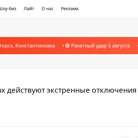
Шоу-биз
Лайт
О нас
Реклама
торск, Константиновка
🔴 Ракетный удар 5 августа
дах действуют экстренные отключения