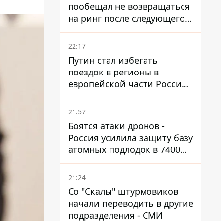
пообещал не возвращаться
на ринг после следующего
боя
22:17
Путин стал избегать
поездок в регионы в
европейской части России,
куда регулярно долетают
дроны
21:57
Боятся атаки дронов -
Россия усилила защиту базу
атомных подлодок в 7400
км от Украины
21:24
Со "Скалы" штурмовиков
начали переводить в другие
подразделения - СМИ