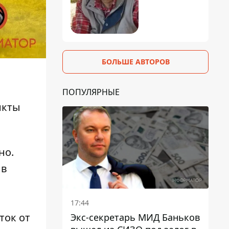
БОЛЬШЕ АВТОРОВ
ПОПУЛЯРНЫЕ
нкты
но.
 в
17:44
ток от
Экс-секретарь МИД Баньков