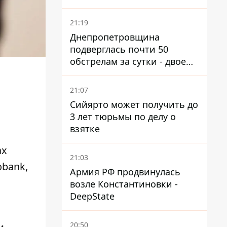
21:19
Днепропетровщина
подверглась почти 50
обстрелам за сутки - двое
погибших, шесть
пострадавших
21:07
Сийярто может получить до
3 лет тюрьмы по делу о
взятке
ах
21:03
obank,
Армия РФ продвинулась
возле Константиновки -
DeepState
20:50