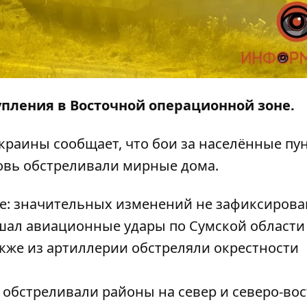
пления в Восточной операционной зоне.
Украины
сообщает
, что бои за населённые пу
овь обстреливали мирные дома.
е: значительных изменений не зафиксирова
шал авиационные удары по Сумской области
также из артиллерии обстреляли окрестности
обстреливали районы на север и северо-вос