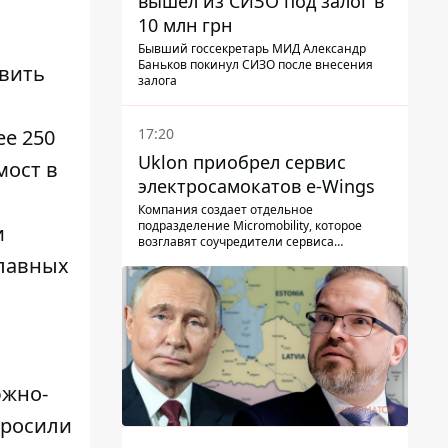
вышел из СИЗО под залог в
,
10 млн грн
Бывший госсекретарь МИД Александр
Баньков покинул СИЗО после внесения
овить
залога
17:20
ее 250
Uklon приобрел сервис
мост в
электросамокатов e-Wings
Компания создает отдельное
подразделение Micromobility, которое
и
возглавят соучредители сервиса
самокатов.
главных
южно-
бросили