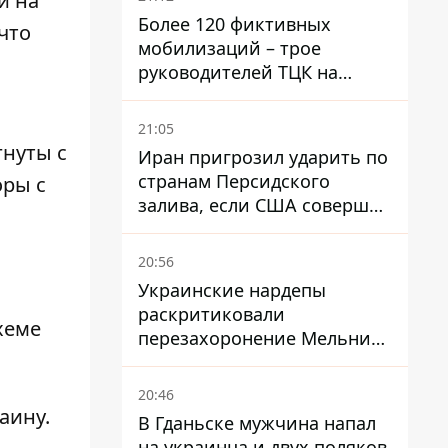
и на
Более 120 фиктивных
что
мобилизаций – трое
руководителей ТЦК на
Волыни и Буковине
получили подозрения за
21:05
фейковые отчеты
гнуты с
Иран пригрозил ударить по
странам Персидского
оры с
залива, если США совершат
хотя бы одну атаку - Reuters
20:56
Украинские нардепы
раскритиковали
хеме
перезахоронение Мельника
из-за риска
дипломатической изоляции
20:46
аину.
В Гданьске мужчина напал
на украинца и двух поляков