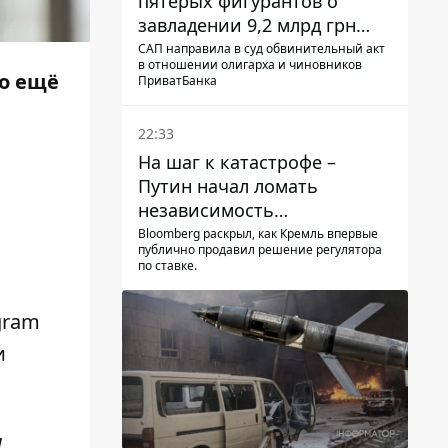
пятерых фигурантов о
завладении 9,2 млрд грн
ПриватБанка направили в
САП направила в суд обвинительный акт
в отношении олигарха и чиновников
суд
то ещё
ПриватБанка
22:33
На шаг к катастрофе –
Путин начал ломать
независимость
собственного Центробанка,
Bloomberg раскрыл, как Кремль впервые
публично продавил решение регулятора
заставив снизить базовую
по ставке.
ставку
gram
и
ы