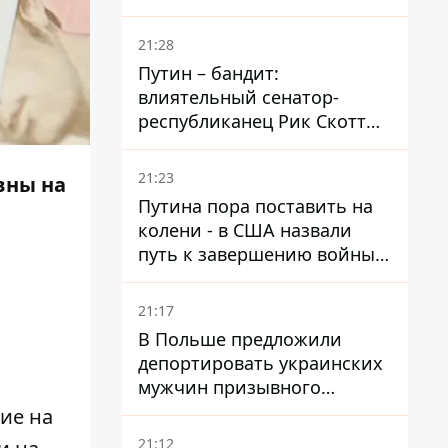
ударами оказались пять
районов области
21:28
Путин – бандит:
влиятельный сенатор-
республиканец Рик Скотт
призвал Конгресс привлечь
РФ к ответственности за
21:23
вны на
войну в Украине
Путина пора поставить на
колени - в США назвали
путь к завершению войны -
National Security Journal
21:17
В Польше предложили
депортировать украинских
мужчин призывного
возраста - кого это может
ие на
затронуть
21:12