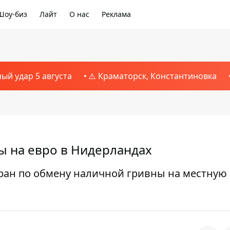
Шоу-биз
Лайт
О нас
Реклама
ный удар 5 августа
⚠️ Краматорск, Константиновка
ы на евро в Нидерландах
тран по обмену наличной гривны на местную