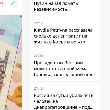
Путин начал ломать
независимость
собственного Центробанка,
заставив снизить базовую
22:15
ставку
Klavdia Petrivna рассказала,
сколько денег тратит на
жизнь в Киеве и во что
вкладывает миллионы
22:00
Президентом Венгрии
может стать герой мема
Гарольд, скрывающий боль
– он возглавил народное
голосование
21:45
Россия за сутки убила пять
человек на
Днепропетровщине – под