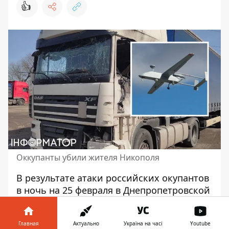
👍
Оккупанты убили жителя Никополя
В результате
атаки российских окупантов
в ночь на 25 февраля
в Днепропетровской
области погиб мужчина. Трагическое
событие произошло в городе Никополь.
Главная
Актуально
Україна на часі
Youtube
Днепропетровская областная прокуратура