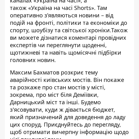
каналах
«Україна на часі»
, а
також
«Україна на часі Shorts»
. Там
оперативно зʼявляються новини – від
подій на фронті, політики та економіки до
спорту, шоубізу та світської хроніки.Також
ви можете дізнатися коментарі провідних
експертів чи переглянути щоденні,
щотижневі та навіть щомісячні підбірки
головних новин.
Максим Бахматов розкриє тему
аварійності київських мостів. Він покаже
та розкаже про стан мостів у місті,
зокрема, про міст біля Деміївки,
Дарницький міст та інші. Будемо
з'ясовувати, куди ж дівається бюджет,
який призначений для доведення до ладу
цих споруд. Приєднуйтесь до перегляду,
щоб отримати вичерпну інформацію щодо