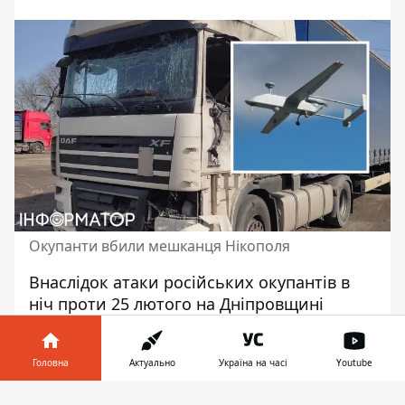
Окупанти вбили мешканця Нікополя
Внаслідок
атаки російських окупантів в
ніч проти 25 лютого
на Дніпровщині
загинув чоловік. Трагічна подія сталася у
місті Нікополь. Дніпропетровська обласна
Головна
Актуально
Україна на часі
Youtube
прокуратура розпочала досудове
розслідування.
Інформатор у