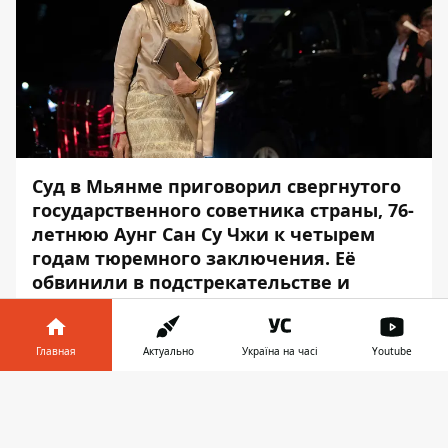
Суд в Мьянме приговорил свергнутого
государственного советника страны, 76-
летнюю Аунг Сан Су Чжи к четырем
годам тюремного заключения. Её
обвинили в подстрекательстве и
нарушении ограничений против Covid-
19.
Главная
Актуально
Україна на часі
Youtube
Об этом сообщает
Информатор
со
Информатор в
ссылкой на
CNN
.
Скачать
телефоне
👉
Су Чжи была государственным