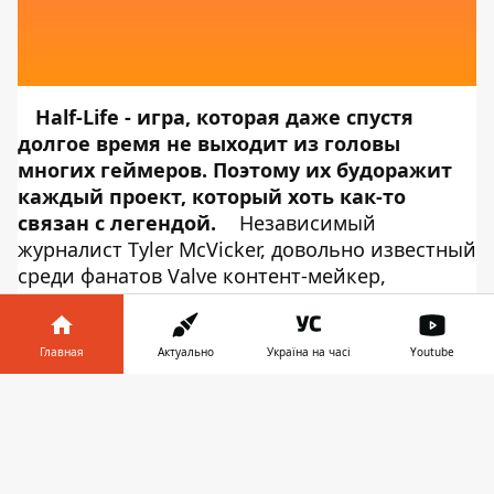
Half-Life - игра, которая даже спустя
долгое время не выходит из головы
многих геймеров. Поэтому их будоражит
каждый проект, который хоть как-то
связан с легендой.
Независимый
журналист Tyler McVicker, довольно известный
среди фанатов Valve контент-мейкер,
фокусирующийся на новостях и любой
информации, связанной с Valve, выпустил на
своем Youtube-канале видео «Все, что нужно
Главная
Актуально
Україна на часі
Youtube
знать об HLVR». Об этом сообщает
Информатор в
Информатор Tech
, ссылаясь на
YouTube-
Скачать
телефоне
👉
канал Tyler McVicker
. Это видео является
результатом его многолетней работы - Тайлер
исследовал различные утечки кода при