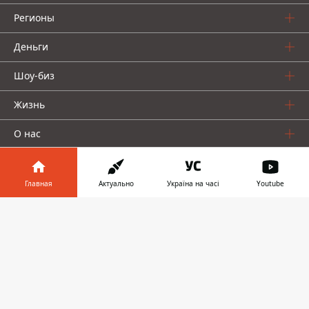
Регионы
Деньги
Шоу-биз
Жизнь
О нас
Главная
Актуально
Україна на часі
Youtube
Информатор в
Скачать
телефоне
👉
Информатор проекты
Столица
Ваши финансы
Авто
Geek
© 2016-2026 Informator