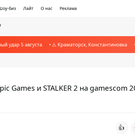
Шоу-биз
Лайт
О нас
Реклама
9
ный удар 5 августа
⚠️ Краматорск, Константиновка
pic Games и STALKER 2 на gamescom 2
👍