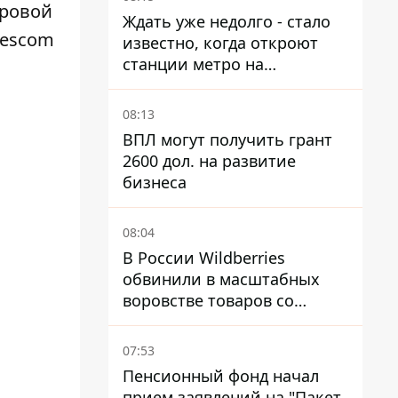
ресторане
гровой
Ждать уже недолго - стало
escom
известно, когда откроют
станции метро на
Виноградаре
08:13
ВПЛ могут получить грант
2600 дол. на развитие
бизнеса
08:04
В России Wildberries
обвинили в масштабных
воровстве товаров со
складов
07:53
Пенсионный фонд начал
прием заявлений на "Пакет