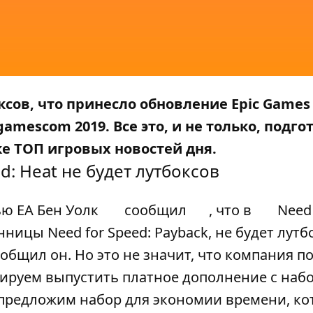
оксов, что принесло обновление Epic Games
amescom 2019. Все это, и не только, подго
е ТОП игровых новостей дня.
d: Heat не будет лутбоксов
ью EA Бен Уолк
сообщил
, что в
Need
нницы Need for Speed: Payback, не будет лутб
 сообщил он. Но это не значит, что компания 
нируем выпустить платное дополнение с наб
 предложим набор для экономии времени, к