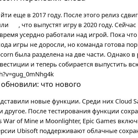
йти еще в 2017 году. После этого релиз сдви
или
, что выпустят игру в 2020 году. Сейчас
время усердно работали над игрой. Пока что 
ода игры не доросли, но команда готова по
Scorn была разделена на две части. Однако в
инвестиции и теперь собирается выпустить вс
ch?v=gug_0mNhg4k
 обновили: что нового
дставили новые функции. Среди них Cloud S
и другое. После тестирования функции сохр
s War of Mine и Moonlighter, Epic Games вклю
 версии Ubisoft поддерживают облачные сохра