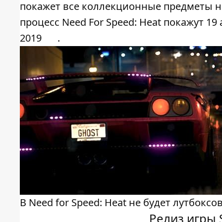
покажет все коллекционные предметы на 
процесс Need For Speed: Heat покажут 1
2019
.
В Need for Speed: Heat не будет лутбоксо
Релиз игры 