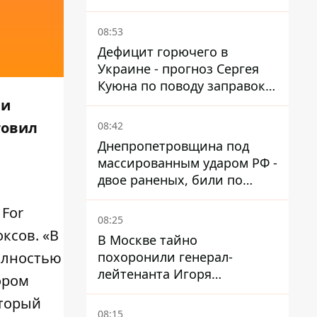
создавать РЭБ против
новой угрозы
08:53
Дефицит горючего в
Украине - прогноз Сергея
Куюна по поводу заправок и
очередей
 и
товил
08:42
Днепропетровщина под
массированным ударом РФ -
двое раненых, били по
Никопольщине и
 For
Синельниковщине
08:25
оксов. «В
В Москве тайно
похоронили генерал-
полностью
лейтенанта Игоря
ором
Иерусалимова – мог
оторый
погибнуть от взрыва в
08:15