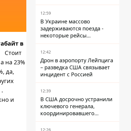
варианта
12:59
В Украине массово
задерживаются поезда -
некоторые рейсы
опаздывают более чем на
габайт в
12 часов
Стоит
12:42
Дрон в аэропорту Лейпцига
ла на 23%
– разведка США связывает
, да,
инцидент с Россией
ругих
.
12:39
В США досрочно устранили
кно и
ключевого генерала,
координировавшего
поддержку Украины -
причину умалчивают
12:26