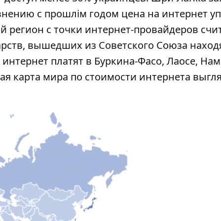
внению с прошлім годом цена на интернет уп
ый регион с точки интернет-провайдеров счи
арств, вышедших из Советского Союза наход
 интернет платят в Буркина-Фасо, Лаосе, На
я карта мира по стоимости интернета выгля