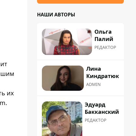
НАШИ АВТОРЫ
Ольга
Палий
РЕДАКТОР
зит
Лина
учшим
Киндратюк
ADMIN
ть их
am
.
Эдуард
Бакканский
РЕДАКТОР