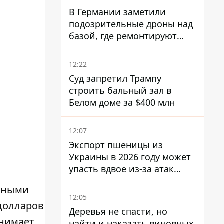
В Германии заметили
подозрительные дроны над
базой, где ремонтируют
Patriot - СМИ
12:22
Суд запретил Трампу
строить бальный зал в
Белом доме за $400 млн
12:07
Экспорт пшеницы из
Украины в 2026 году может
упасть вдвое из-за атак
россиян по портам
упными
12:05
 долларов
Деревья не спасти, но
анимает
найти и наказать виновных