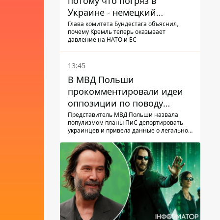
потому что погряз в
Украине - немецкий
политик высказался о
Глава комитета Бундестага объяснил,
почему Кремль теперь оказывает
планах РФ
давление на НАТО и ЕС
13:45
В МВД Польши
прокомментировали идеи
оппозиции по поводу
депортации украинских
Представитель МВД Польши назвала
популизмом планы ПиС депортировать
мужчин - абсурд и популизм
украинцев и привела данные о легальной
занятости