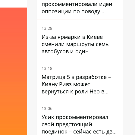
прокомментировали идеи
оппозиции по поводу
депортации украинских
мужчин - абсурд и популизм
13:28
Из-за ярмарки в Киеве
сменили маршруты семь
автобусов и один
троллейбус
13:18
Матрица 5 в разработке –
Киану Ривз может
вернуться к роли Нео в
пятой части
13:06
Усик прокомментировал
свой предстоящий
поединок – сейчас есть два