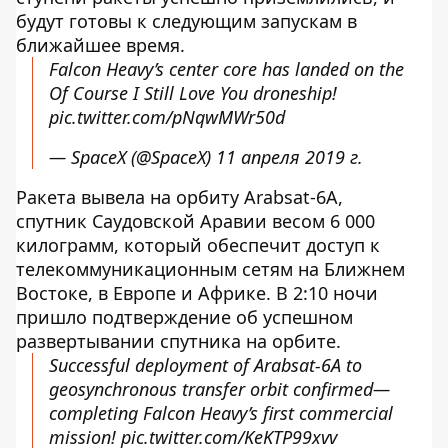
будут готовы к следующим запускам в
ближайшее время.
Falcon Heavy’s center core has landed on the
Of Course I Still Love You droneship!
pic.twitter.com/pNqwMWr50d
— SpaceX (@SpaceX)
11 апреля 2019 г.
Ракета вывела на орбиту Arabsat-6A,
спутник Саудовской Аравии весом 6 000
килограмм, который обеспечит доступ к
телекоммуникационным сетям на Ближнем
Востоке, в Европе и Африке. В 2:10 ночи
пришло подтверждение об успешном
развертывании спутника на орбите.
Successful deployment of Arabsat-6A to
geosynchronous transfer orbit confirmed—
completing Falcon Heavy’s first commercial
mission!
pic.twitter.com/KeKTP99xvv