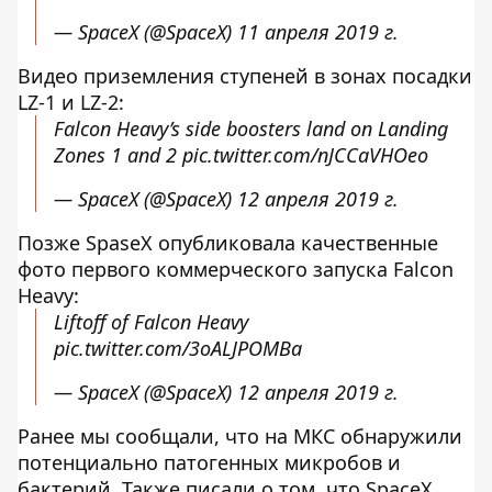
— SpaceX (@SpaceX)
11 апреля 2019 г.
Видео приземления ступеней в зонах посадки
LZ-1 и LZ-2:
Falcon Heavy’s side boosters land on Landing
Zones 1 and 2
pic.twitter.com/nJCCaVHOeo
— SpaceX (@SpaceX)
12 апреля 2019 г.
Позже SpaseX опубликовала качественные
фото первого коммерческого запуска Falcon
Heavy:
Liftoff of Falcon Heavy
pic.twitter.com/3oALJPOMBa
— SpaceX (@SpaceX)
12 апреля 2019 г.
Ранее мы сообщали, что на МКС обнаружили
потенциально патогенных микробов и
бактерий. Также писали о том, что SpaceX