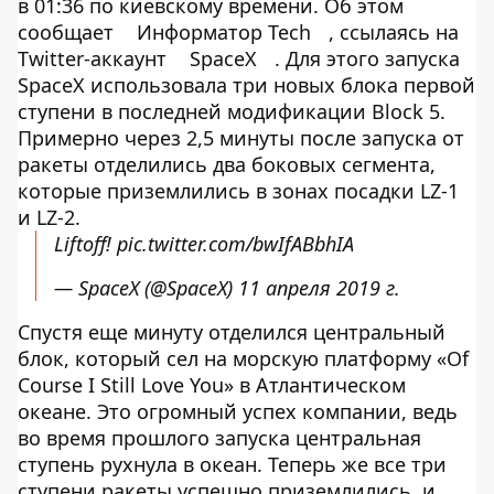
в 01:36 по киевскому времени. Об этом
сообщает
Информатор Tech
, ссылаясь на
Twitter-аккаунт
SpaceX
. Для этого запуска
SpaceX использовала три новых блока первой
ступени в последней модификации Block 5.
Примерно через 2,5 минуты после запуска от
ракеты отделились два боковых сегмента,
которые приземлились в зонах посадки LZ-1
и LZ-2.
Liftoff!
pic.twitter.com/bwIfABbhIA
— SpaceX (@SpaceX)
11 апреля 2019 г.
Спустя еще минуту отделился центральный
блок, который сел на морскую платформу «Of
Course I Still Love You» в Атлантическом
океане. Это огромный успех компании, ведь
во время прошлого запуска центральная
ступень рухнула в океан. Теперь же все три
ступени ракеты успешно приземлились, и