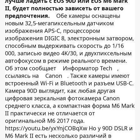
лучше ладить с EOS 90D или EOS M6 Mark
II, будет полностью зависеть от вашего
предпочтения.
Обе камеры оснащены
новым 32,5-мегапиксельным датчиком
изображения APS-C, процессором
изображения DIGIC 8, электронным затвором,
способным выдерживать скорость до 1/16
000, записью видео 4K/30, и двухпиксельным
автофокусом в режиме реального времени.
Об этом сообщает
Информатор Tech
,
ссылаясь на
Canon
. Также камеры имеют
встроенный Wi-Fi и Bluetooth и разъем USB-C.
Камера 90D выглядит, как любая другая
цифровая зеркальная фотокамера Canon
среднего класса, а компактная форма M6 Mark
II практически не отличается от
оригинальной M6 2017 года.
https://youtu.be/yxYnjCOBqXw Но у 90D DSLR и
M6 Mark II есть несколько различий в