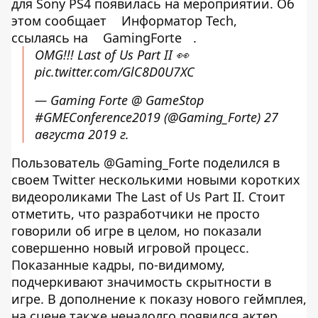
для Sony PS4 появилась на мероприятии. Об
этом сообщает
Информатор Tech,
ссылаясь на
GamingForte
.
OMG!!! Last of Us Part II 👀
pic.twitter.com/GlC8D0U7XC
— Gaming Forte @ GameStop
#GMEConference2019 (@Gaming_Forte)
27
августа 2019 г.
Пользователь @Gaming_Forte поделился в
своем Twitter несколькими новыми коротких
видеороликами The Last of Us Part II. Стоит
отметить, что разработчики не просто
говорили об игре в целом, но показали
совершенно новый игровой процесс.
Показанные кадры, по-видимому,
подчеркивают значимость скрытности в
игре. В дополнение к показу нового геймплея,
на сцене также ненадолго появился актер