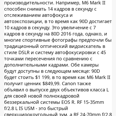
производительности. Например, M6 Mark II
способен снимать 14 кадров в секунду с
отслеживанием автофокуса и
автоэкспозиции, в то время как 90D достигает
10 кадров в секунду. Это увеличение с 7
кадров в секунду на 80D 2016 года, однако, и
многие спортивные фотографы предпочли бы
традиционный оптический видоискатель в
стиле DSLR и систему автофокусировки с 45
точками пересечения по сравнению с
дополнительными кадрами. Обе камеры
будут доступны в следующем месяце: 90D
будет стоить $1 199, в то время как M6 Mark II
получит ценник $849,99. Canon также
объявил о выпуске двух объективов класса L
для своей новой полнокадровой
беззеркальной системы EOS R. RF 15-35mm
f/2.8 L IS USM - это быстрый
сверхширокоугольный зум, а RF 24-70mm f/2.8