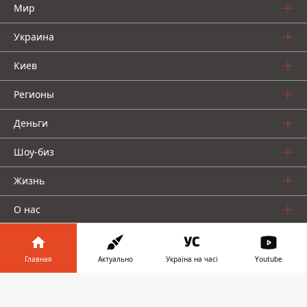
Мир
Украина
Киев
Регионы
Деньги
Шоу-биз
Жизнь
О нас
Главная
Актуально
Україна на часі
Youtube
Информатор в
Скачать
телефоне
👉
Информатор проекты