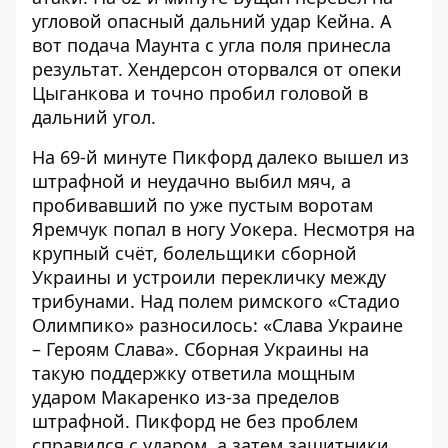
угловой опасный дальний удар Кейна. А
вот подача Маунта с угла поля принесла
результат. Хендерсон оторвался от опеки
Цыганкова и точно пробил головой в
дальний угол.
На 69-й минуте Пикфорд далеко вышел из
штрафной и неудачно выбил мяч, а
пробивавший по уже пустым воротам
Яремчук попал в ногу Уокера. Несмотря на
крупный счёт, болельщики сборной
Украины и устроили перекличку между
трибунами. Над полем римского «Стадио
Олимпико» разносилось: «Слава Украине
– Героям Слава». Сборная Украины на
такую поддержку ответила мощным
ударом Макаренко из-за пределов
штрафной. Пикфорд не без проблем
справился с ударом, а затем защитники