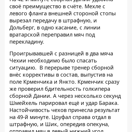
своё преимущество в счёте. Мехле с
левого фланга внешней стороной стопы
вырезал передачу в штрафную, и
Дольберг, в одно касание, с линии
вратарской переправил мяч под
перекладину.
Проигрывавшей с разницей в два мяча
Чехии необходимо было спасать
ситуацию. В перерыве тренер сборной
внёс коррективы в состав, выпустив на
поле Крменчика и Янкто. Крменчик сразу
же проверил бдительность голкипера
сборной Дании. А через несколько секунд
Шмейхель парировал ещё и удар Барака.
Настойчивость чехов принесла результат
на 49-й минуте. Цоуфал справа отдал в
штрафную, и Шик, опередив опекуна,
отправил мяч в левый нижний угол.