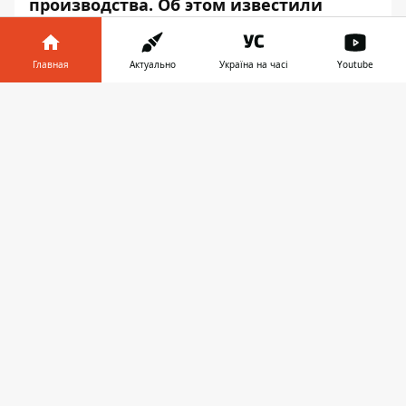
производства. Об этом известили
Организацию по безопасности и
сотрудничеству в Европе.
Главная
Актуально
Україна на часі
Youtube
Об этом сообщает
Информатор
со
Информатор в
ссылкой на
штаб ООС
.
Скачать
телефоне
👉
Украинские воины зафиксировали работу
со стороны оккупантов артиллерийских
систем калибра 120 мм. Это привело к
разрушению частной собственности в
населенном пункте Водяное.
Результаты анализа фрагментов от
снарядов свидетельствуют о применении
оккупантами боеприпасов типа ЗОФ49
российского производства со
взрывателем 3В35.
Именно они являются основными для