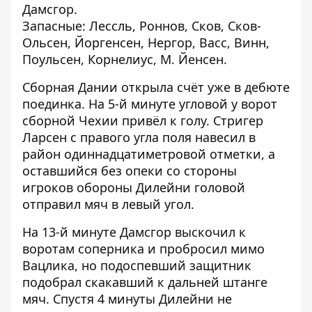
Дамсгор.
Запасные: Лессль, Роннов, Сков, Сков-
Ольсен, Йоргенсен, Нергор, Васс, Винн,
Поульсен, Корнелиус, М. Йенсен.
Сборная Дании открыла счёт уже в дебюте
поединка. На 5-й минуте угловой у ворот
сборной Чехии привёл к голу. Стригер
Ларсен с правого угла поля навесил в
район одиннадцатиметровой отметки, а
оставшийся без опеки со стороны
игроков обороны Дилейни головой
отправил мяч в левый угол.
На 13-й минуте Дамсгор выскочил к
воротам соперника и пробросил мимо
Вацлика, но подоспевший защитник
подобрал скакавший к дальней штанге
мяч. Спустя 4 минуты Дилейни не