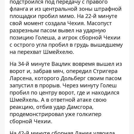
подстроился под передачу с правого
фланга и из центральной зоны штрафной
площадки пробил мимо. На 22-й минуте
свой момент создала Чехия. Масопуст
разрезным пасом вывел на ударную
позицию Голеша, а игрок сборной Чехии
с острого угла пробил в грудь вышедшему
на перехват Шмейхелю.
На 34-й минуте Вацлик вовремя вышел из
ворот и, забрав мяч, опередил Стригера
Ларсена, которого Дольберг своим пасом
запустил в прорыв. Через минуту Голеш
пробил по центру ворот, где и находился
Шмейхель. А в ответной атаке свою
реакцию, отбив удар Дамсгора,
продемонстрировал уже голкипер
сборной Чехии.
На 42-й минуте сборная Дании удвоила