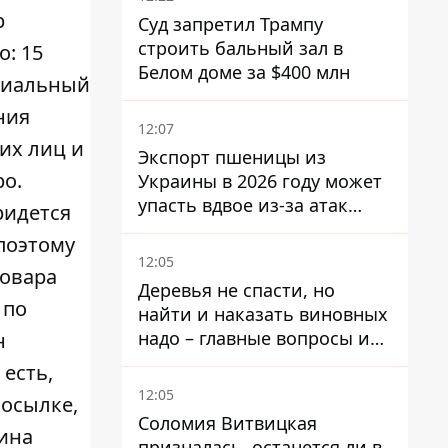
р
Суд запретил Трампу
строить бальный зал в
о: 15
Белом доме за $400 млн
ициальный
ния
12:07
их лиц и
Экспорт пшеницы из
о.
Украины в 2026 году может
упасть вдвое из-за атак
ридется
россиян по портам
 поэтому
12:05
товара
Деревья не спасти, но
 по
найти и наказать виновных
надо – главные вопросы и
н
выводы из конфликта на
 есть,
Теремках
12:05
посылке,
Соломия Витвицкая
аина
призналась, останется ли в