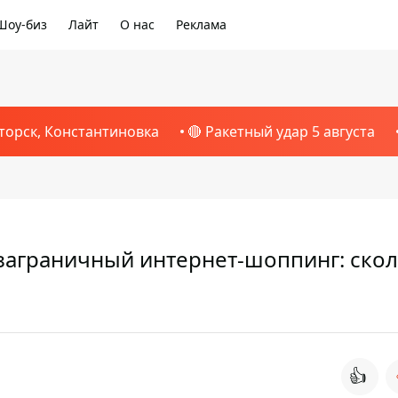
Шоу-биз
Лайт
О нас
Реклама
торск, Константиновка
🔴 Ракетный удар 5 августа
 заграничный интернет-шоппинг: ско
👍