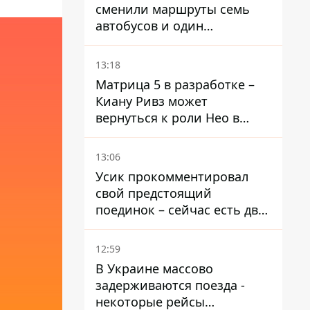
сменили маршруты семь
автобусов и один
троллейбус
13:18
Матрица 5 в разработке –
Киану Ривз может
вернуться к роли Нео в
пятой части
13:06
Усик прокомментировал
свой предстоящий
поединок – сейчас есть два
варианта
12:59
В Украине массово
задерживаются поезда -
некоторые рейсы