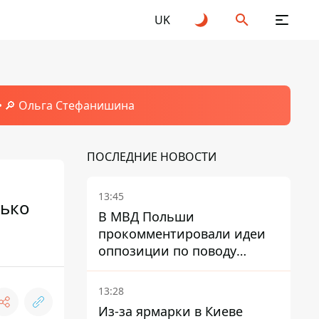
UK
🔎 Ольга Стефанишина
ПОСЛЕДНИЕ НОВОСТИ
13:45
лько
В МВД Польши
прокомментировали идеи
оппозиции по поводу
депортации украинских
мужчин - абсурд и популизм
13:28
Из-за ярмарки в Киеве