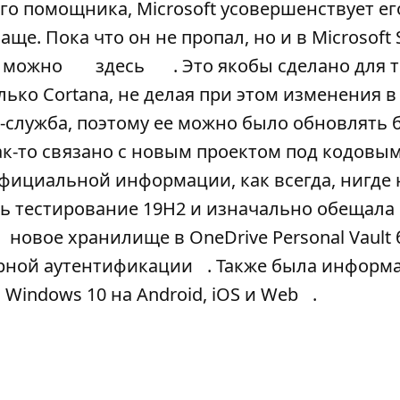
о помощника, Microsoft усовершенствует его
ще. Пока что он не пропал, но и в Microsoft 
и, можно
здесь
. Это якобы сделано для т
ько Cortana, не делая при этом изменения в
б-служба, поэтому ее можно было обновлять 
ак-то связано с новым проектом под кодовы
официальной информации, как всегда, нигде 
ть тестирование 19H2 и изначально обещала
новое хранилище в OneDrive Personal Vault 
рной аутентификации
. Также была информ
 Windows 10 на Android, iOS и Web
.