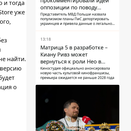
прокомментировали идеи
 и тогда
оппозиции по поводу
Store уже
депортации украинских
Представитель МВД Польши назвала
популизмом планы ПиС депортировать
ого,
мужчин - абсурд и популизм
украинцев и привела данные о легальной
занятости
13:18
без
Матрица 5 в разработке –
м
Киану Ривз может
не найти.
вернуться к роли Нео в
 версию
пятой части
Киностудия официально анонсировала
новую часть культовой кинофраншизы,
будет
премьера ожидается не раньше 2028 года
ация о