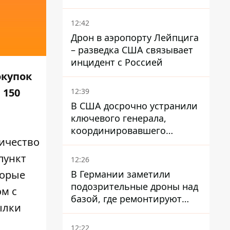
опаздывают более чем на
12 часов
12:42
Дрон в аэропорту Лейпцига
– разведка США связывает
инцидент с Россией
окупок
 150
12:39
В США досрочно устранили
ключевого генерала,
координировавшего
личество
поддержку Украины -
причину умалчивают
пункт
12:26
В Германии заметили
торые
подозрительные дроны над
ом с
базой, где ремонтируют
ылки
Patriot - СМИ
12:22