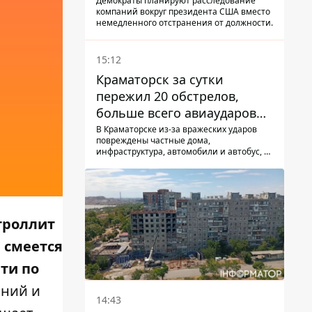
Демократы планируют расследование
компаний вокруг президента США вместо
немедленного отстранения от должности.
15:12
Краматорск за сутки
пережил 20 обстрелов,
больше всего авиаударов
КАБ-250
В Краматорске из-за вражеских ударов
повреждены частные дома,
инфраструктура, автомобили и автобус, а
всего за сутки на Донетчине погиб один
человек и еще 15 получили ранения
троллит
е
смеется
ти по
аний и
14:43