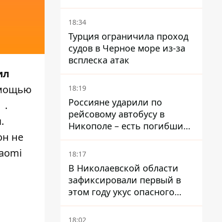
предупредил об усилении
наступления
18:34
Турция ограничила проход
судов в Черное море из-за
всплеска атак
ил
омощью
18:19
Россияне ударили по
.
рейсовому автобусу в
.
Никополе – есть погибший
он не
и раненые
iaomi
18:17
В Николаевской области
зафиксировали первый в
этом году укус опасного
каракурта
18:02