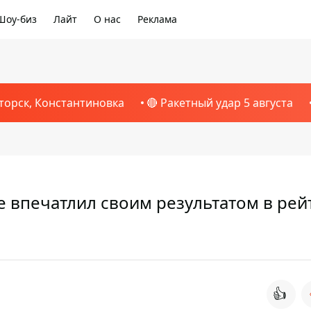
Шоу-биз
Лайт
О нас
Реклама
торск, Константиновка
🔴 Ракетный удар 5 августа
е впечатлил своим результатом в рей
👍