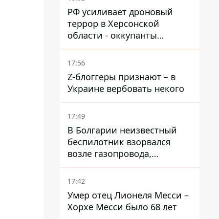
РФ усиливает дроновый
террор в Херсонской
области - оккупанты
получили приказ свободно
охотиться на автомобили
17:56
Z-блоггеры признают – в
Украине вербовать некого
17:49
В Болгарии неизвестный
беспилотник взорвался
возле газопровода,
которым поставляют газ в
Украину
17:42
Умер отец Лионеля Месси –
Хорхе Месси было 68 лет