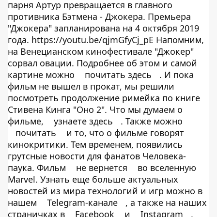
парня Артур превращается в главного
противника Бэтмена - Джокера. Премьера
"Джокера" запланирована на 4 октября 2019
года. https://youtu.be/qjmGfyCj_pE Напомним,
на Венецианском кинофестивале "Джокер"
сорвал овации. Подробнее об этом и самой
картине можно
почитать здесь
. И пока
фильм не вышел в прокат, мы решили
посмотреть продолжение римейка по книге
Стивена Кинга "Оно 2". Что мы думаем о
фильме,
узнаете здесь
. Также можно
почитать
и то, что о фильме говорят
кинокритики. Тем временем, появились
грутсные новости для фанатов Человека-
паука. Фильм
не вернется
во вселенную
Marvel. Узнать еще больше актуальных
новостей из мира технологий и игр можно в
нашем
Telegram-канале
, а также на наших
страничках в
Facebook
и
Instagram
.