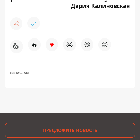
Дария Калиновская
♥
🔥
😭
😆
😡
👍
INSTAGRAM
ПРЕДЛОЖИТЬ НОВОСТЬ