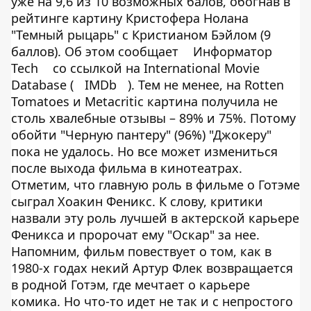
уже на 9,6 из 10 возможных балов, обогнав в
рейтинге картину Кристофера Нолана
"Темный рыцарь" с Кристианом Бэйлом (9
баллов). Об этом сообщает
Информатор
Tech
со ссылкой на International Movie
Database (
IMDb
). Тем не менее, на Rotten
Tomatoes и Metacritic картина получила не
столь хвалебные отзывы – 89% и 75%. Потому
обойти "Черную пантеру" (96%) "Джокеру"
пока не удалось. Но все может измениться
после выхода фильма в кинотеатрах.
Отметим, что главную роль в фильме о Готэме
сыграл Хоакин Феникс. К слову, критики
назвали эту роль лучшей в актерской карьере
Феникса и пророчат ему "Оскар" за нее.
Напомним, фильм повествует о том, как в
1980-х годах некий Артур Флек возвращается
в родной Готэм, где мечтает о карьере
комика. Но что-то идет не так и с непростого